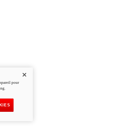
ppareil pour
ing.
KIES