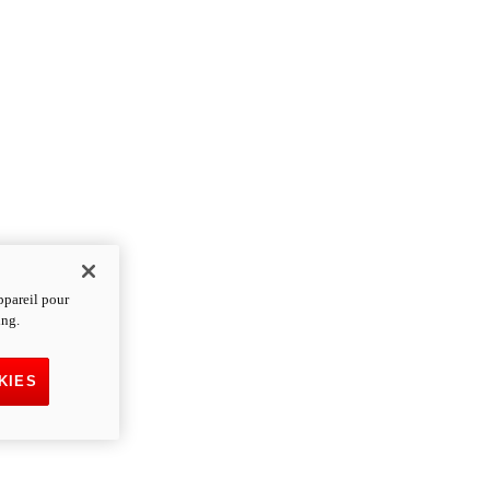
ppareil pour
ing.
KIES