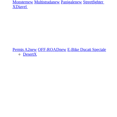
Monster
new
Multistrada
new
Panigale
new
Streetfighter
XDiavel
Permis A2
new
OFF-ROAD
new
E-Bike
Ducati Speciale
DesertX