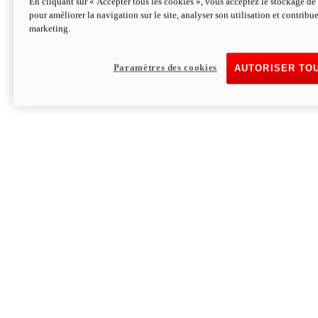
En cliquant sur « Accepter tous les cookies », vous acceptez le stockage de 
pour améliorer la navigation sur le site, analyser son utilisation et contribue
Hypermotard V2 SP 100
marketing.
120,4cv
Puissance
94 Nm
Couple
177 kg
Poids sans carburant
Paramètres des cookies
AUTORISER TO
Découvrez-le
Monster