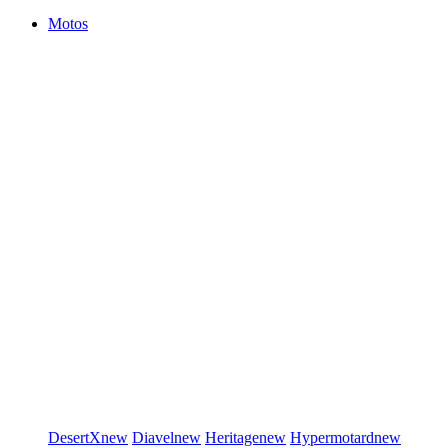
Motos
DesertX
new
Diavel
new
Heritage
new
Hypermotard
new