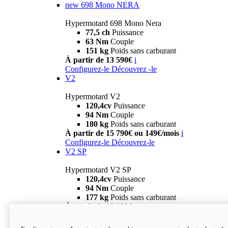
new
698 Mono NERA
Hypermotard 698 Mono Nera
77,5 ch
Puissance
63 Nm
Couple
151 kg
Poids sans carburant
À partir de 13 590€
i
Configurez-le
Découvrez -le
V2
Hypermotard V2
120,4cv
Puissance
94 Nm
Couple
180 kg
Poids sans carburant
À partir de 15 790€ ou 149€/mois
i
Configurez-le
Découvrez-le
V2 SP
Hypermotard V2 SP
120,4cv
Puissance
94 Nm
Couple
177 kg
Poids sans carburant
À partir de 19 990€
i
Configurez-le
Découvrez-le
new
V2 SP 100