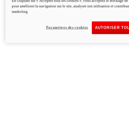
En cliquant sur « Accepter tous les cookies », vous acceptez le stockage de 
pour améliorer la navigation sur le site, analyser son utilisation et contribue
Hypermotard V2 SP 100
marketing.
120,4 ch
Puissance
94 Nm
Couple
177 kg
Poids sans carburant
Paramètres des cookies
AUTORISER TO
Découvrez-le
Monster