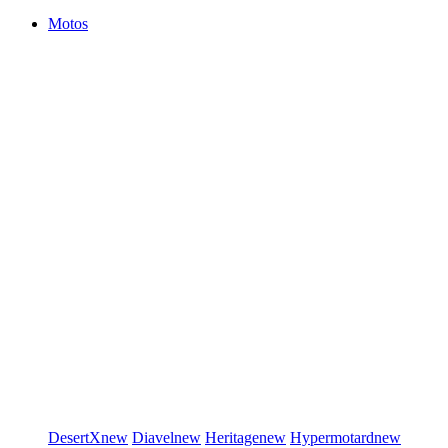
Motos
DesertX
new
Diavel
new
Heritage
new
Hypermotard
new