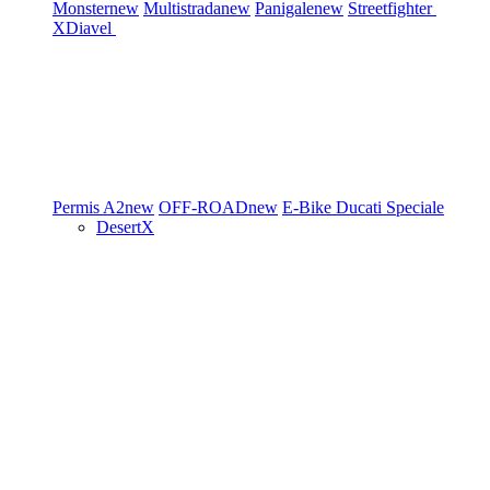
Monster
new
Multistrada
new
Panigale
new
Streetfighter
XDiavel
Permis A2
new
OFF-ROAD
new
E-Bike
Ducati Speciale
DesertX