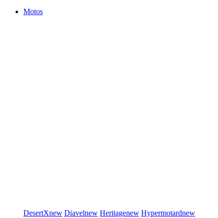
Motos
DesertX
new
Diavel
new
Heritage
new
Hypermotard
new