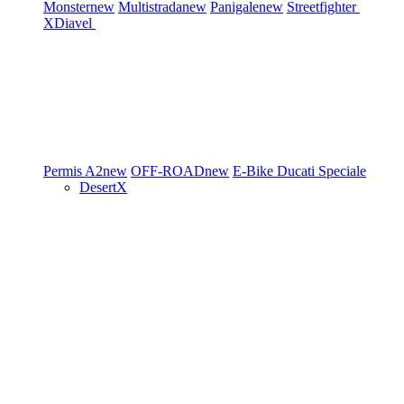
Monster
new
Multistrada
new
Panigale
new
Streetfighter
XDiavel
Permis A2
new
OFF-ROAD
new
E-Bike
Ducati Speciale
DesertX