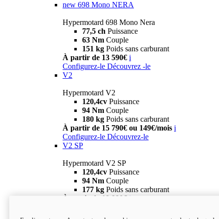
new
698 Mono NERA
Hypermotard 698 Mono Nera
77,5 ch
Puissance
63 Nm
Couple
151 kg
Poids sans carburant
À partir de 13 590€
i
Configurez-le
Découvrez -le
V2
Hypermotard V2
120,4cv
Puissance
94 Nm
Couple
180 kg
Poids sans carburant
À partir de 15 790€ ou 149€/mois
i
Configurez-le
Découvrez-le
V2 SP
Hypermotard V2 SP
120,4cv
Puissance
94 Nm
Couple
177 kg
Poids sans carburant
À partir de 19 990€
i
Configurez-le
Découvrez-le
new
V2 SP 100