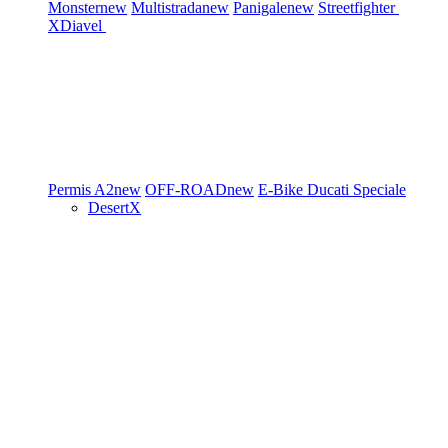
Monster
new
Multistrada
new
Panigale
new
Streetfighter
XDiavel
Permis A2
new
OFF-ROAD
new
E-Bike
Ducati Speciale
DesertX