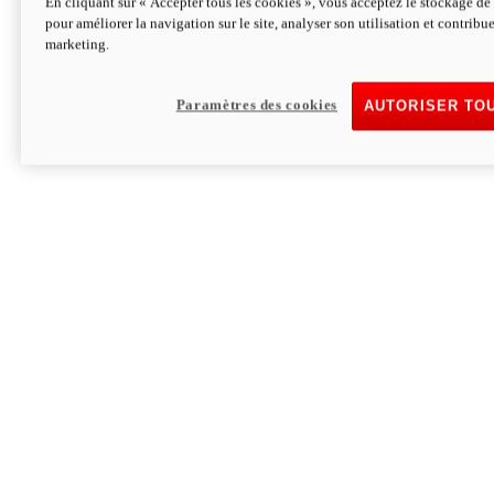
En cliquant sur « Accepter tous les cookies », vous acceptez le stockage de 
pour améliorer la navigation sur le site, analyser son utilisation et contribue
Hypermotard V2 SP 100
marketing.
120,4cv
Puissance
94 Nm
Couple
177 kg
Poids sans carburant
Paramètres des cookies
AUTORISER TO
Découvrez-le
Monster