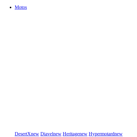
Motos
DesertX
new
Diavel
new
Heritage
new
Hypermotard
new