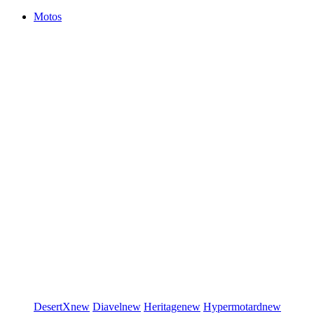
Motos
DesertX
new
Diavel
new
Heritage
new
Hypermotard
new