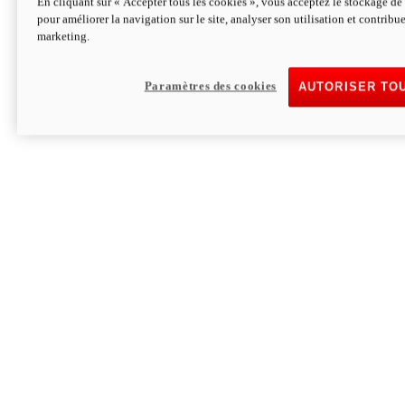
En cliquant sur « Accepter tous les cookies », vous acceptez le stockage de 
pour améliorer la navigation sur le site, analyser son utilisation et contribue
Hypermotard V2 SP 100
marketing.
120,4 ch
Puissance
94 Nm
Couple
177 kg
Poids sans carburant
Paramètres des cookies
AUTORISER TO
Découvrez-le
Monster