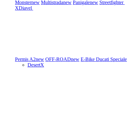
Monster
new
Multistrada
new
Panigale
new
Streetfighter
XDiavel
Permis A2
new
OFF-ROAD
new
E-Bike
Ducati Speciale
DesertX