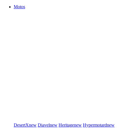
Motos
DesertX
new
Diavel
new
Heritage
new
Hypermotard
new