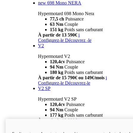
new
698 Mono NERA
Hypermotard 698 Mono Nera
77,5 ch
Puissance
63 Nm
Couple
151 kg
Poids sans carburant
À partir de 13 590€
i
Configurez-le
Découvrez -le
V2
Hypermotard V2
120,4cv
Puissance
94 Nm
Couple
180 kg
Poids sans carburant
À partir de 15 790€ ou 149€/mois
i
Configurez-le
Découvrez-le
V2 SP
Hypermotard V2 SP
120,4cv
Puissance
94 Nm
Couple
177 kg
Poids sans carburant
À partir de 19 990€
i
Configurez-le
Découvrez-le
new
V2 SP 100