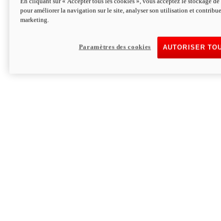
En cliquant sur « Accepter tous les cookies », vous acceptez le stockage de 
pour améliorer la navigation sur le site, analyser son utilisation et contribue
Hypermotard V2 SP 100
marketing.
120,4cv
Puissance
94 Nm
Couple
177 kg
Poids sans carburant
Paramètres des cookies
AUTORISER TO
Découvrez-le
Monster