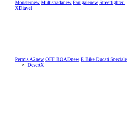
Monster
new
Multistrada
new
Panigale
new
Streetfighter
XDiavel
Permis A2
new
OFF-ROAD
new
E-Bike
Ducati Speciale
DesertX