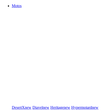
Motos
DesertX
new
Diavel
new
Heritage
new
Hypermotard
new