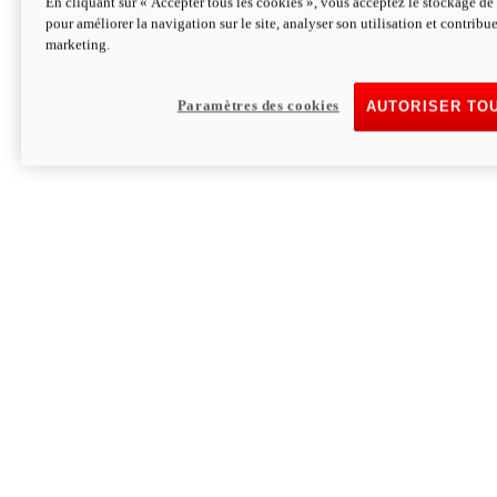
En cliquant sur « Accepter tous les cookies », vous acceptez le stockage de 
pour améliorer la navigation sur le site, analyser son utilisation et contribue
Hypermotard V2 SP 100
marketing.
120,4 ch
Puissance
94 Nm
Couple
177 kg
Poids sans carburant
Paramètres des cookies
AUTORISER TO
Découvrez-le
Monster