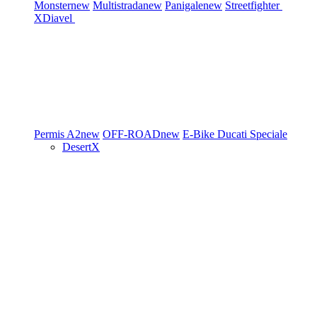
Monster
new
Multistrada
new
Panigale
new
Streetfighter
XDiavel
Permis A2
new
OFF-ROAD
new
E-Bike
Ducati Speciale
DesertX