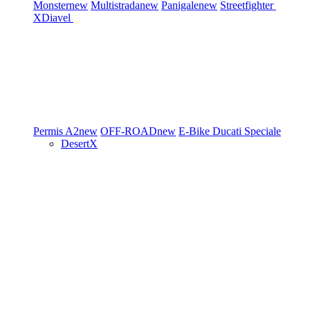
Monster
new
Multistrada
new
Panigale
new
Streetfighter
XDiavel
Permis A2
new
OFF-ROAD
new
E-Bike
Ducati Speciale
DesertX