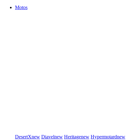
Motos
DesertX
new
Diavel
new
Heritage
new
Hypermotard
new