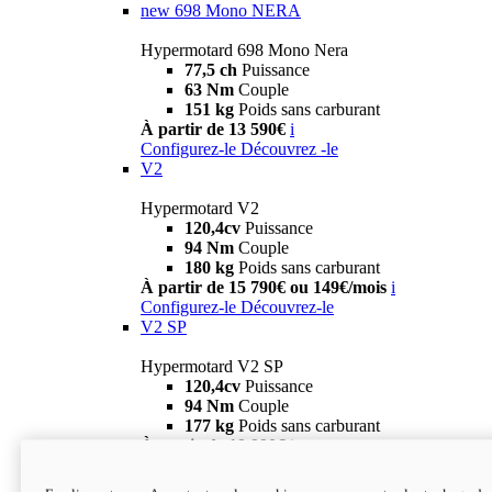
new
698 Mono NERA
Hypermotard 698 Mono Nera
77,5 ch
Puissance
63 Nm
Couple
151 kg
Poids sans carburant
À partir de 13 590€
i
Configurez-le
Découvrez -le
V2
Hypermotard V2
120,4cv
Puissance
94 Nm
Couple
180 kg
Poids sans carburant
À partir de 15 790€ ou 149€/mois
i
Configurez-le
Découvrez-le
V2 SP
Hypermotard V2 SP
120,4cv
Puissance
94 Nm
Couple
177 kg
Poids sans carburant
À partir de 19 990€
i
Configurez-le
Découvrez-le
new
V2 SP 100