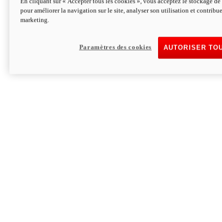
En cliquant sur « Accepter tous les cookies », vous acceptez le stockage de 
pour améliorer la navigation sur le site, analyser son utilisation et contribue
Hypermotard V2 SP 100
marketing.
120,4cv
Puissance
94 Nm
Couple
177 kg
Poids sans carburant
Paramètres des cookies
AUTORISER TO
Découvrez-le
Monster