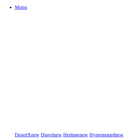
Motos
DesertX
new
Diavel
new
Heritage
new
Hypermotard
new