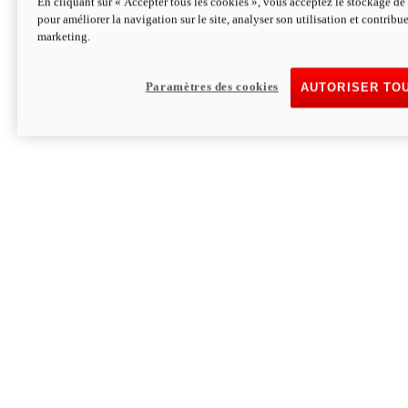
En cliquant sur « Accepter tous les cookies », vous acceptez le stockage de 
pour améliorer la navigation sur le site, analyser son utilisation et contribue
Hypermotard V2 SP 100
marketing.
120,4cv
Puissance
94 Nm
Couple
177 kg
Poids sans carburant
Paramètres des cookies
AUTORISER TO
Découvrez-le
Monster