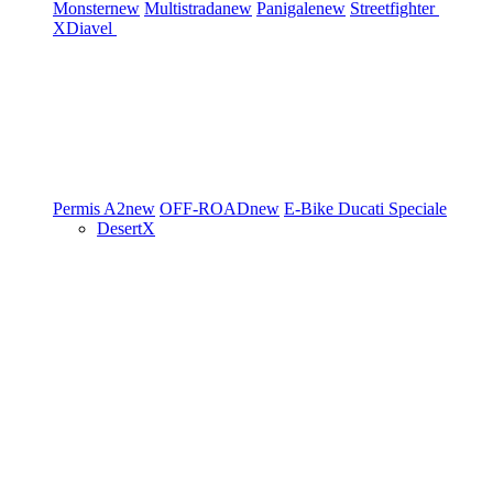
Monster
new
Multistrada
new
Panigale
new
Streetfighter
XDiavel
Permis A2
new
OFF-ROAD
new
E-Bike
Ducati Speciale
DesertX