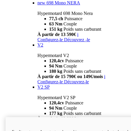
new
698 Mono NERA
Hypermotard 698 Mono Nera
77,5 ch
Puissance
63 Nm
Couple
151 kg
Poids sans carburant
À partir de 13 590€
i
Configurez-le
Découvrez -le
V2
Hypermotard V2
120,4cv
Puissance
94 Nm
Couple
180 kg
Poids sans carburant
À partir de 15 790€ ou 149€/mois
i
Configurez-le
Découvrez-le
V2 SP
Hypermotard V2 SP
120,4cv
Puissance
94 Nm
Couple
177 kg
Poids sans carburant
À partir de 19 990€
i
Configurez-le
Découvrez-le
new
V2 SP 100