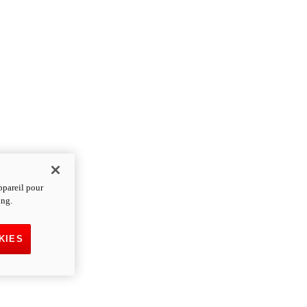
ppareil pour
ing.
KIES