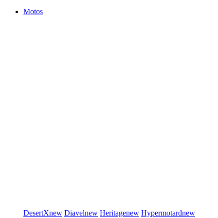
Motos
DesertX
new
Diavel
new
Heritage
new
Hypermotard
new