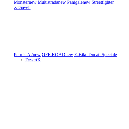
Monster
new
Multistrada
new
Panigale
new
Streetfighter
XDiavel
Permis A2
new
OFF-ROAD
new
E-Bike
Ducati Speciale
DesertX