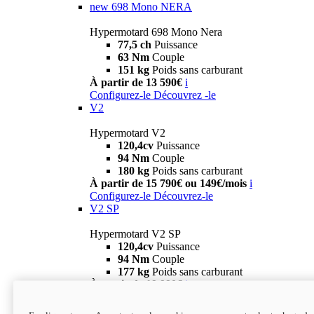
new
698 Mono NERA
Hypermotard 698 Mono Nera
77,5 ch
Puissance
63 Nm
Couple
151 kg
Poids sans carburant
À partir de 13 590€
i
Configurez-le
Découvrez -le
V2
Hypermotard V2
120,4cv
Puissance
94 Nm
Couple
180 kg
Poids sans carburant
À partir de 15 790€ ou 149€/mois
i
Configurez-le
Découvrez-le
V2 SP
Hypermotard V2 SP
120,4cv
Puissance
94 Nm
Couple
177 kg
Poids sans carburant
À partir de 19 990€
i
Configurez-le
Découvrez-le
new
V2 SP 100