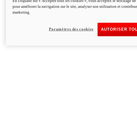
En cliquant sur « Accepter tous les cookies », vous acceptez le stockage de 
pour améliorer la navigation sur le site, analyser son utilisation et contribue
Hypermotard V2 SP 100
marketing.
120,4cv
Puissance
94 Nm
Couple
177 kg
Poids sans carburant
Paramètres des cookies
AUTORISER TO
Découvrez-le
Monster