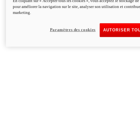
En cliquant sur « Accepter tous les cookies », vous acceptez le stockage de 
pour améliorer la navigation sur le site, analyser son utilisation et contribue
Hypermotard V2 SP 100
marketing.
120,4 ch
Puissance
94 Nm
Couple
177 kg
Poids sans carburant
Paramètres des cookies
AUTORISER TO
Découvrez-le
Monster