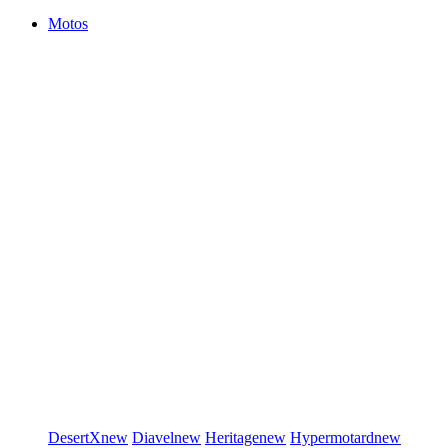
Motos
DesertX
new
Diavel
new
Heritage
new
Hypermotard
new