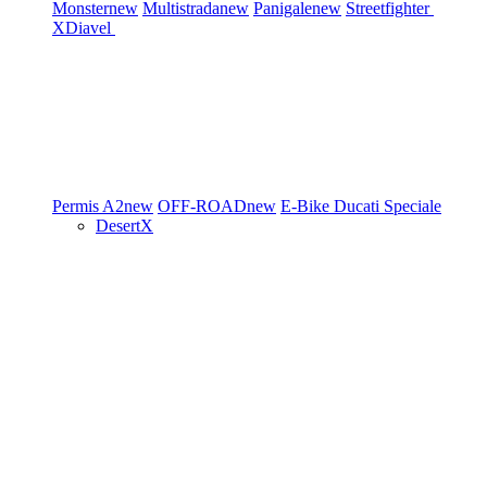
Monster
new
Multistrada
new
Panigale
new
Streetfighter
XDiavel
Permis A2
new
OFF-ROAD
new
E-Bike
Ducati Speciale
DesertX