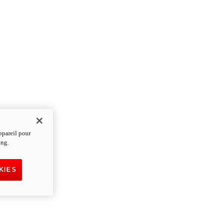
ppareil pour
ing.
KIES