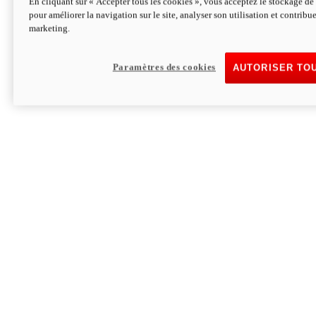
En cliquant sur « Accepter tous les cookies », vous acceptez le stockage de 
pour améliorer la navigation sur le site, analyser son utilisation et contribue
Hypermotard V2 SP 100
marketing.
120,4 ch
Puissance
94 Nm
Couple
177 kg
Poids sans carburant
Paramètres des cookies
AUTORISER TO
Découvrez-le
Monster