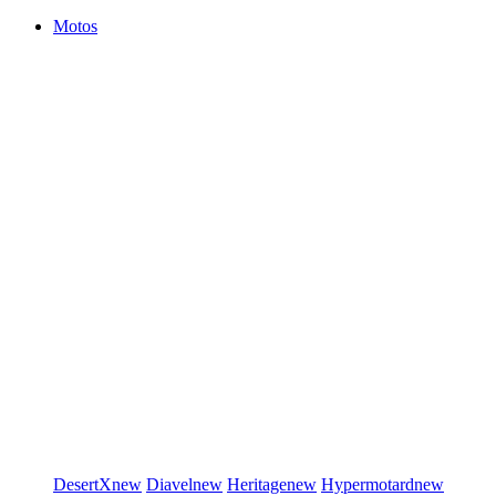
Motos
DesertX
new
Diavel
new
Heritage
new
Hypermotard
new