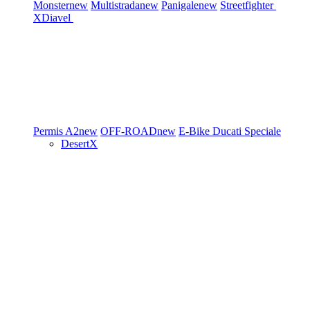
Monster
new
Multistrada
new
Panigale
new
Streetfighter
XDiavel
Permis A2
new
OFF-ROAD
new
E-Bike
Ducati Speciale
DesertX