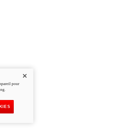
ppareil pour
ing.
KIES