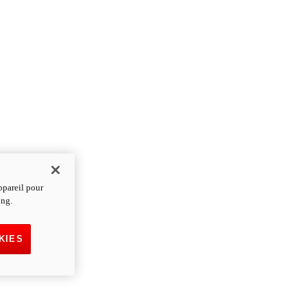
ppareil pour
ing.
KIES