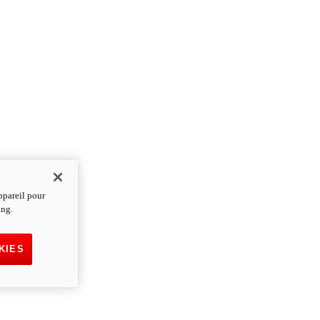
ppareil pour
ing.
KIES