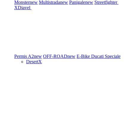
Monster
new
Multistrada
new
Panigale
new
Streetfighter
XDiavel
Permis A2
new
OFF-ROAD
new
E-Bike
Ducati Speciale
DesertX