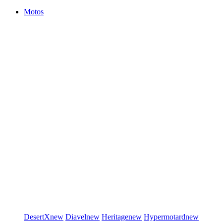
Motos
DesertX
new
Diavel
new
Heritage
new
Hypermotard
new