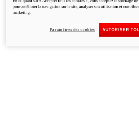
En cliquant sur « Accepter tous les cookies », vous acceptez le stockage de 
pour améliorer la navigation sur le site, analyser son utilisation et contribue
Hypermotard V2 SP 100
marketing.
120,4cv
Puissance
94 Nm
Couple
177 kg
Poids sans carburant
Paramètres des cookies
AUTORISER TO
Découvrez-le
Monster