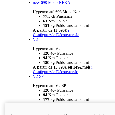
new
698 Mono NERA
Hypermotard 698 Mono Nera
77,5 ch
Puissance
63 Nm
Couple
151 kg
Poids sans carburant
À partir de 13 590€
i
Configurez-le
Découvrez -le
V2
Hypermotard V2
120,4cv
Puissance
94 Nm
Couple
180 kg
Poids sans carburant
À partir de 15 790€ ou 149€/mois
i
Configurez-le
Découvrez-le
V2 SP
Hypermotard V2 SP
120,4cv
Puissance
94 Nm
Couple
177 kg
Poids sans carburant
À partir de 19 990€
i
Configurez-le
Découvrez-le
new
V2 SP 100