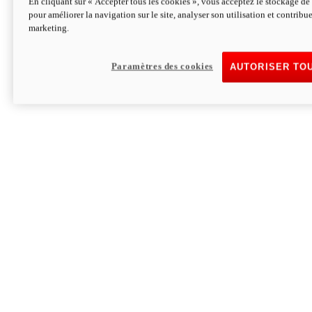
En cliquant sur « Accepter tous les cookies », vous acceptez le stockage de 
pour améliorer la navigation sur le site, analyser son utilisation et contribue
Hypermotard V2 SP 100
marketing.
120,4 ch
Puissance
94 Nm
Couple
177 kg
Poids sans carburant
Paramètres des cookies
AUTORISER TO
Découvrez-le
Monster