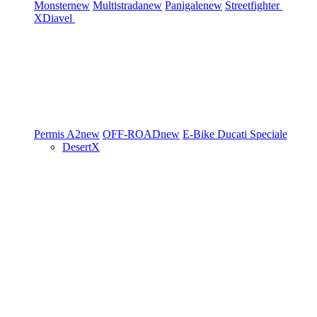
Monster
new
Multistrada
new
Panigale
new
Streetfighter
XDiavel
Permis A2
new
OFF-ROAD
new
E-Bike
Ducati Speciale
DesertX