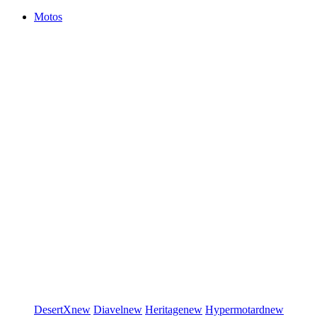
Motos
DesertX
new
Diavel
new
Heritage
new
Hypermotard
new