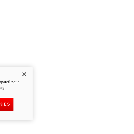
ppareil pour
ing.
KIES