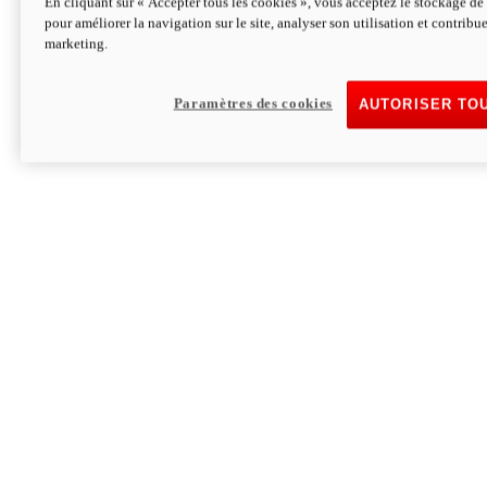
En cliquant sur « Accepter tous les cookies », vous acceptez le stockage de 
pour améliorer la navigation sur le site, analyser son utilisation et contribue
Hypermotard V2 SP 100
marketing.
120,4cv
Puissance
94 Nm
Couple
177 kg
Poids sans carburant
Paramètres des cookies
AUTORISER TO
Découvrez-le
Monster