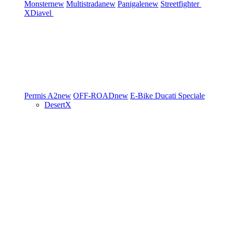
Monster
new
Multistrada
new
Panigale
new
Streetfighter
XDiavel
Permis A2
new
OFF-ROAD
new
E-Bike
Ducati Speciale
DesertX