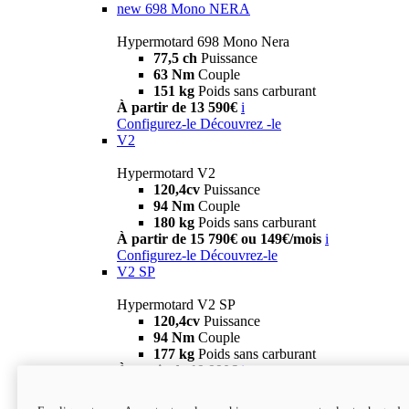
new
698 Mono NERA
Hypermotard 698 Mono Nera
77,5 ch
Puissance
63 Nm
Couple
151 kg
Poids sans carburant
À partir de 13 590€
i
Configurez-le
Découvrez -le
V2
Hypermotard V2
120,4cv
Puissance
94 Nm
Couple
180 kg
Poids sans carburant
À partir de 15 790€ ou 149€/mois
i
Configurez-le
Découvrez-le
V2 SP
Hypermotard V2 SP
120,4cv
Puissance
94 Nm
Couple
177 kg
Poids sans carburant
À partir de 19 990€
i
Configurez-le
Découvrez-le
new
V2 SP 100