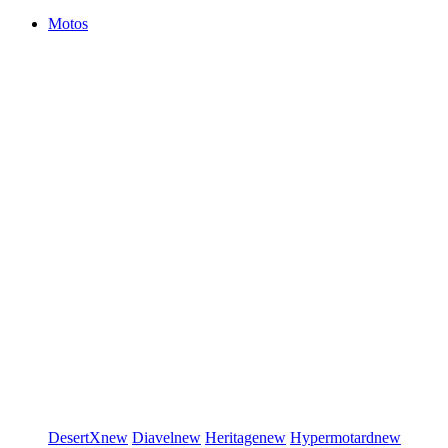
Motos
DesertX
new
Diavel
new
Heritage
new
Hypermotard
new