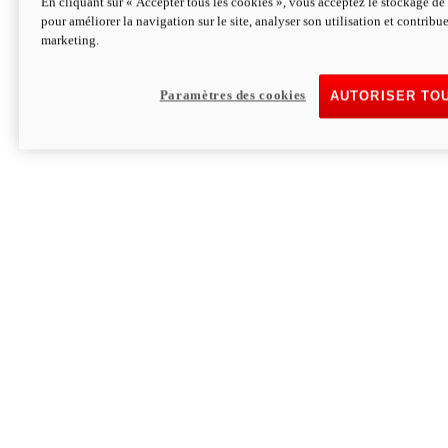
En cliquant sur « Accepter tous les cookies », vous acceptez le stockage de 
pour améliorer la navigation sur le site, analyser son utilisation et contribue
Hypermotard V2 SP 100
marketing.
120,4cv
Puissance
94 Nm
Couple
177 kg
Poids sans carburant
Paramètres des cookies
AUTORISER TO
Découvrez-le
Monster