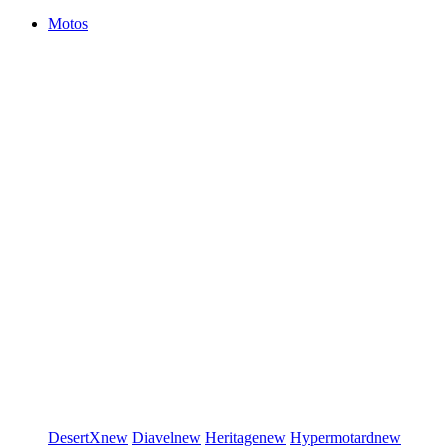
Motos
DesertX
new
Diavel
new
Heritage
new
Hypermotard
new