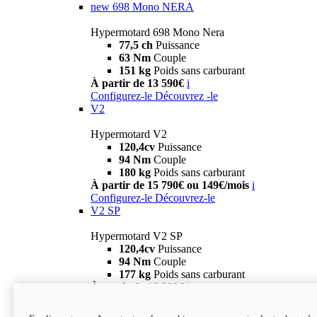
new
698 Mono NERA
Hypermotard 698 Mono Nera
77,5 ch
Puissance
63 Nm
Couple
151 kg
Poids sans carburant
À partir de 13 590€
i
Configurez-le
Découvrez -le
V2
Hypermotard V2
120,4cv
Puissance
94 Nm
Couple
180 kg
Poids sans carburant
À partir de 15 790€ ou 149€/mois
i
Configurez-le
Découvrez-le
V2 SP
Hypermotard V2 SP
120,4cv
Puissance
94 Nm
Couple
177 kg
Poids sans carburant
À partir de 19 990€
i
Configurez-le
Découvrez-le
new
V2 SP 100