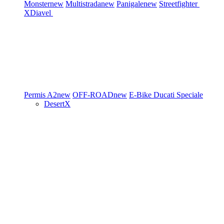
Monster
new
Multistrada
new
Panigale
new
Streetfighter
XDiavel
Permis A2
new
OFF-ROAD
new
E-Bike
Ducati Speciale
DesertX