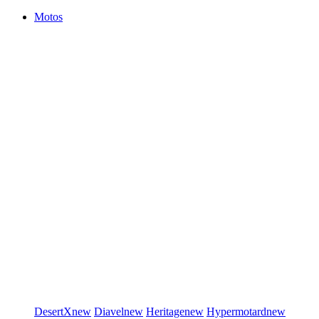
Motos
DesertX
new
Diavel
new
Heritage
new
Hypermotard
new