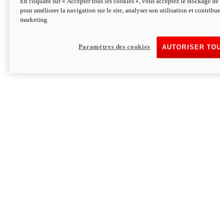
En cliquant sur « Accepter tous les cookies », vous acceptez le stockage de 
pour améliorer la navigation sur le site, analyser son utilisation et contribue
Hypermotard V2 SP 100
marketing.
120,4cv
Puissance
94 Nm
Couple
177 kg
Poids sans carburant
Paramètres des cookies
AUTORISER TO
Découvrez-le
Monster