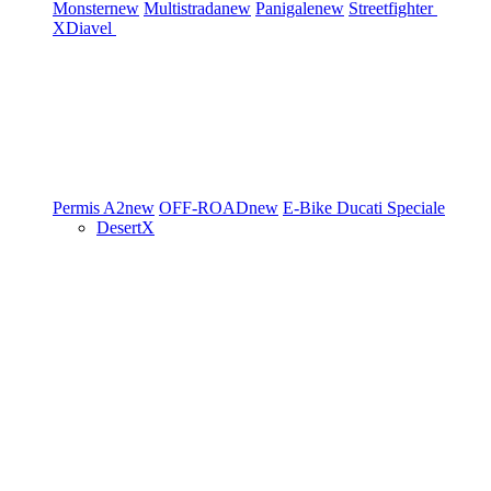
Monster
new
Multistrada
new
Panigale
new
Streetfighter
XDiavel
Permis A2
new
OFF-ROAD
new
E-Bike
Ducati Speciale
DesertX