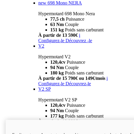
new
698 Mono NERA
Hypermotard 698 Mono Nera
77,5 ch
Puissance
63 Nm
Couple
151 kg
Poids sans carburant
À partir de 13 590€
i
Configurez-le
Découvrez -le
V2
Hypermotard V2
120,4cv
Puissance
94 Nm
Couple
180 kg
Poids sans carburant
À partir de 15 790€ ou 149€/mois
i
Configurez-le
Découvrez-le
V2 SP
Hypermotard V2 SP
120,4cv
Puissance
94 Nm
Couple
177 kg
Poids sans carburant
À partir de 19 990€
i
Configurez-le
Découvrez-le
new
V2 SP 100