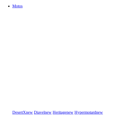
Motos
DesertX
new
Diavel
new
Heritage
new
Hypermotard
new