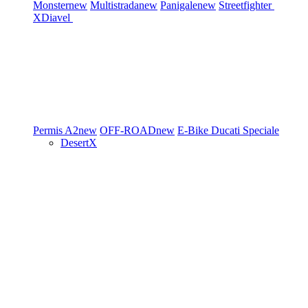
Monster
new
Multistrada
new
Panigale
new
Streetfighter
XDiavel
Permis A2
new
OFF-ROAD
new
E-Bike
Ducati Speciale
DesertX