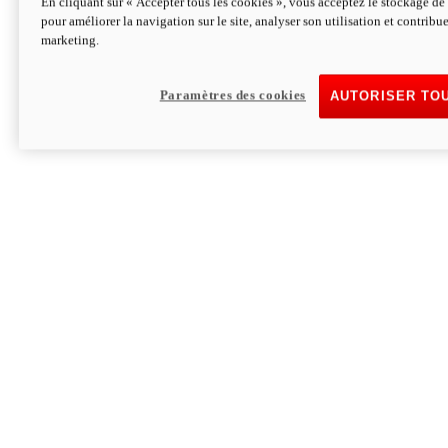
En cliquant sur « Accepter tous les cookies », vous acceptez le stockage de 
pour améliorer la navigation sur le site, analyser son utilisation et contribue
Hypermotard V2 SP 100
marketing.
120,4 ch
Puissance
94 Nm
Couple
177 kg
Poids sans carburant
Paramètres des cookies
AUTORISER TO
Découvrez-le
Monster