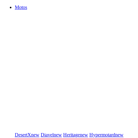
Motos
DesertX
new
Diavel
new
Heritage
new
Hypermotard
new