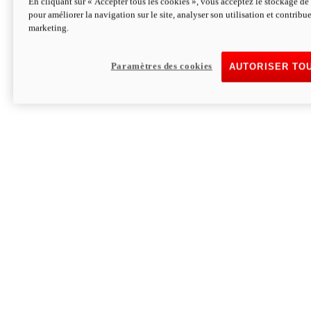
En cliquant sur « Accepter tous les cookies », vous acceptez le stockage de 
pour améliorer la navigation sur le site, analyser son utilisation et contribue
Hypermotard V2 SP 100
marketing.
120,4 ch
Puissance
94 Nm
Couple
177 kg
Poids sans carburant
Paramètres des cookies
AUTORISER TO
Découvrez-le
Monster