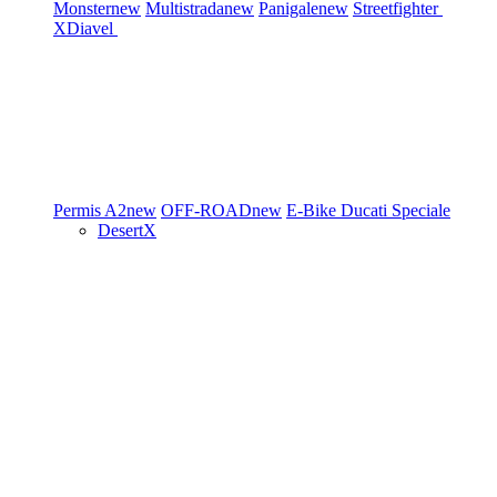
Monster
new
Multistrada
new
Panigale
new
Streetfighter
XDiavel
Permis A2
new
OFF-ROAD
new
E-Bike
Ducati Speciale
DesertX