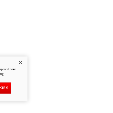
ppareil pour
ing.
KIES