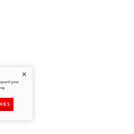
ppareil pour
ing.
KIES