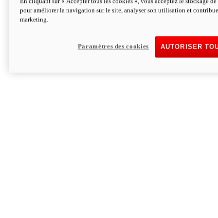
En cliquant sur « Accepter tous les cookies », vous acceptez le stockage de 
pour améliorer la navigation sur le site, analyser son utilisation et contribue
Hypermotard V2 SP 100
marketing.
120,4cv
Puissance
94 Nm
Couple
177 kg
Poids sans carburant
Paramètres des cookies
AUTORISER TO
Découvrez-le
Monster