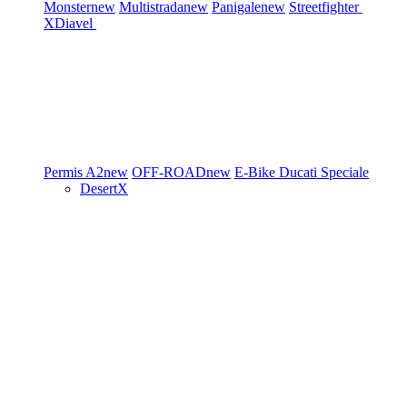
Monster
new
Multistrada
new
Panigale
new
Streetfighter
XDiavel
Permis A2
new
OFF-ROAD
new
E-Bike
Ducati Speciale
DesertX