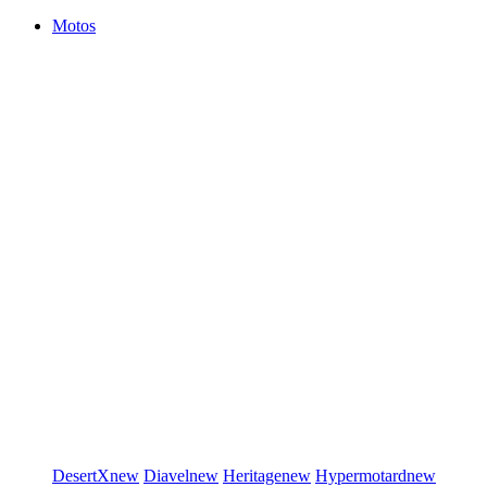
Motos
DesertX
new
Diavel
new
Heritage
new
Hypermotard
new