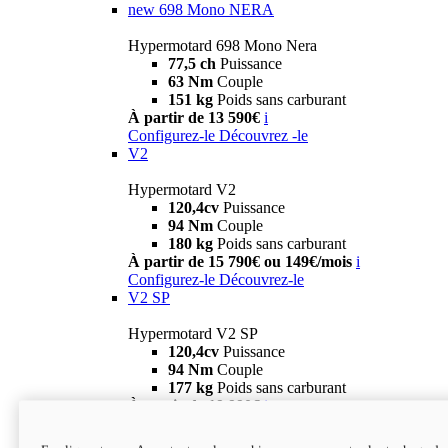
new
698 Mono NERA
Hypermotard 698 Mono Nera
77,5 ch
Puissance
63 Nm
Couple
151 kg
Poids sans carburant
À partir de 13 590€
i
Configurez-le
Découvrez -le
V2
Hypermotard V2
120,4cv
Puissance
94 Nm
Couple
180 kg
Poids sans carburant
À partir de 15 790€ ou 149€/mois
i
Configurez-le
Découvrez-le
V2 SP
Hypermotard V2 SP
120,4cv
Puissance
94 Nm
Couple
177 kg
Poids sans carburant
À partir de 19 990€
i
Configurez-le
Découvrez-le
new
V2 SP 100