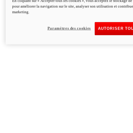
En cliquant sur « Accepter tous les cookies », vous acceptez le stockage de 
pour améliorer la navigation sur le site, analyser son utilisation et contribue
Hypermotard V2 SP 100
marketing.
120,4 ch
Puissance
94 Nm
Couple
177 kg
Poids sans carburant
Paramètres des cookies
AUTORISER TO
Découvrez-le
Monster