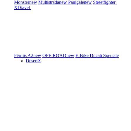
Monster
new
Multistrada
new
Panigale
new
Streetfighter
XDiavel
Permis A2
new
OFF-ROAD
new
E-Bike
Ducati Speciale
DesertX