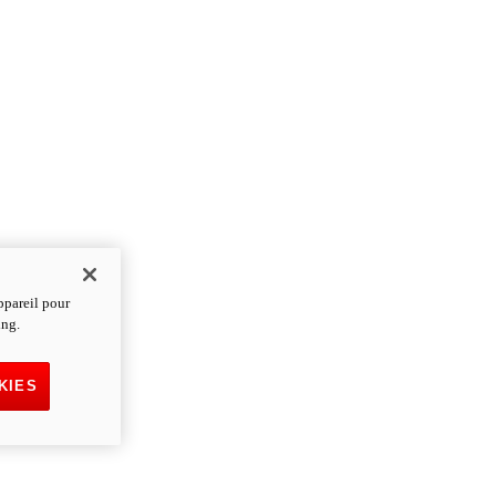
ppareil pour
ing.
KIES