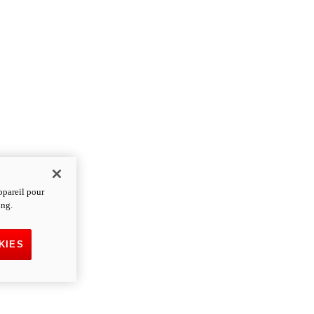
ppareil pour
ing.
KIES