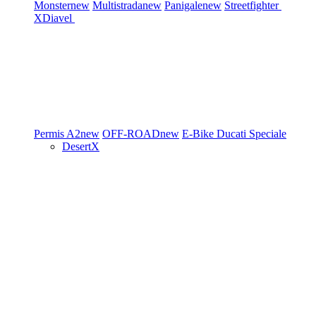
Monster
new
Multistrada
new
Panigale
new
Streetfighter
XDiavel
Permis A2
new
OFF-ROAD
new
E-Bike
Ducati Speciale
DesertX