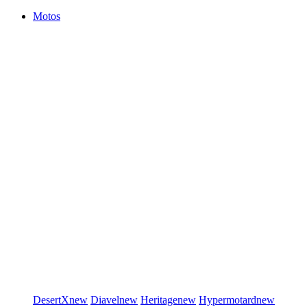
Motos
DesertX
new
Diavel
new
Heritage
new
Hypermotard
new