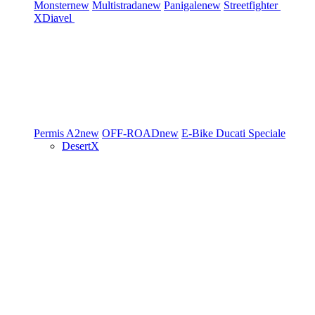
Monster
new
Multistrada
new
Panigale
new
Streetfighter
XDiavel
Permis A2
new
OFF-ROAD
new
E-Bike
Ducati Speciale
DesertX