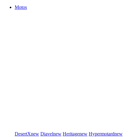
Motos
DesertX
new
Diavel
new
Heritage
new
Hypermotard
new