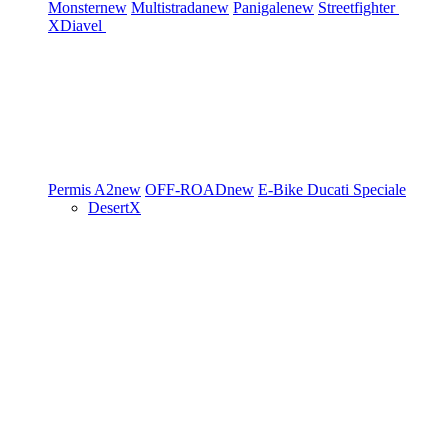
Monster
new
Multistrada
new
Panigale
new
Streetfighter
XDiavel
Permis A2
new
OFF-ROAD
new
E-Bike
Ducati Speciale
DesertX