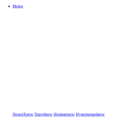
Motos
DesertX
new
Diavel
new
Heritage
new
Hypermotard
new