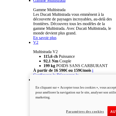
Gamme Multistrada
Gamme Multistrada
Les Ducati Multistrada vous emmènent à la
découverte de paysages incroyables, au-delà des
frontières. Découvrez tous les modèles de la
gamme Multistrada. Avec Ducati Multistrada, le
monde devient plus grand.
En savoir plus
V2
Multistrada V2
115,6 ch
Puissance
92,1 Nm
Couple
199 kg
POIDS SANS CARBURANT
À partir de 16 590€ ou 159€/mois
i
Configurez-la
Découvrez-la
V2 S
En cliquant sur « Accepter tous les cookies », vous accept
Multistrada V2 S
pour améliorer la navigation sur le site, analyser son utili
115,6 ch
PUISSANCE
marketing.
92,1 Nm
COUPLE
202 kg
POIDS SANS CARBURANT
À partir de 19 290€ ou 199€/mois
i
Paramètres des cookies
AU
Configurez-la
Découvrez-la