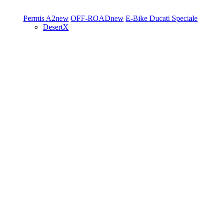
Permis A2
new
OFF-ROAD
new
E-Bike
Ducati Speciale
DesertX