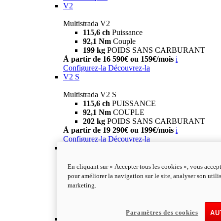
V2
Multistrada V2
115,6 ch
Puissance
92,1 Nm
Couple
199 kg
POIDS SANS CARBURANT
À partir de 16 590€ ou 159€/mois
i
Configurez-la
Découvrez-la
V2 S
Multistrada V2 S
115,6 ch
PUISSANCE
92,1 Nm
COUPLE
202 kg
POIDS SANS CARBURANT
À partir de 19 290€ ou 199€/mois
i
Configurez-la
Découvrez-la
V4
Multistrada V4
En cliquant sur « Accepter tous les cookies », vous accept
170 ch
Puissance
pour améliorer la navigation sur le site, analyser son utili
125 Nm
Couple
marketing.
229 Kg
POIDS SANS CARBURANT
À partir de 21 590€ ou 199€/mois
i
Configurez-la
Découvrez-la
Paramètres des cookies
AU
V4 S