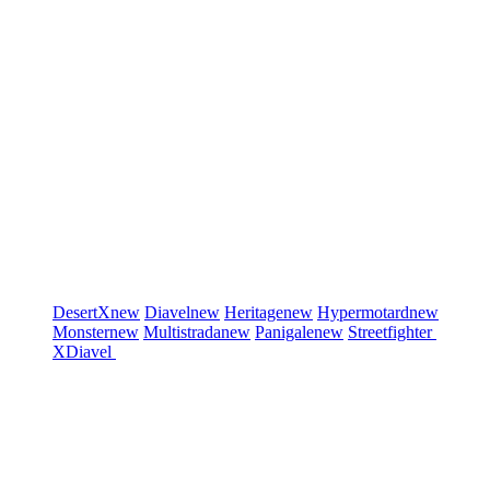
DesertX
new
Diavel
new
Heritage
new
Hypermotard
new
Monster
new
Multistrada
new
Panigale
new
Streetfighter
XDiavel