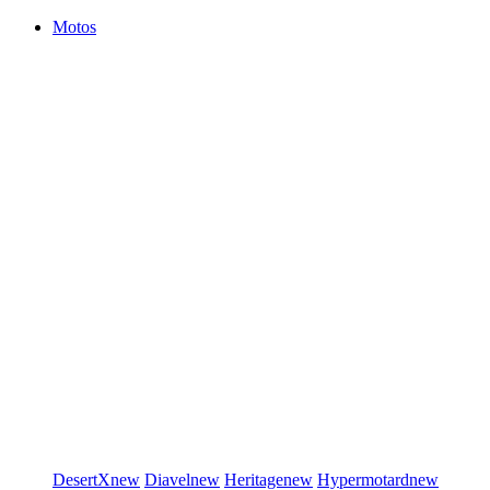
Motos
DesertX
new
Diavel
new
Heritage
new
Hypermotard
new