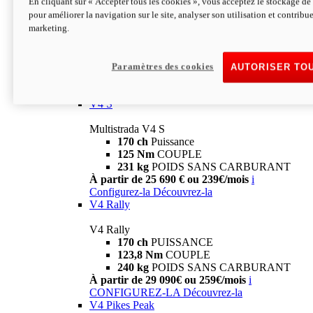
En cliquant sur « Accepter tous les cookies », vous acceptez le stockage de 
V4
pour améliorer la navigation sur le site, analyser son utilisation et contribue
marketing.
Multistrada V4
170 ch
Puissance
125 Nm
Couple
229 Kg
POIDS SANS CARBURANT
Paramètres des cookies
AUTORISER TO
À partir de 21 590€ ou 199€/mois
i
Configurez-la
Découvrez-la
V4 S
Multistrada V4 S
170 ch
Puissance
125 Nm
COUPLE
231 kg
POIDS SANS CARBURANT
À partir de 25 690 € ou 239€/mois
i
Configurez-la
Découvrez-la
V4 Rally
V4 Rally
170 ch
PUISSANCE
123,8 Nm
COUPLE
240 kg
POIDS SANS CARBURANT
À partir de 29 090€ ou 259€/mois
i
CONFIGUREZ-LA
Découvrez-la
V4 Pikes Peak