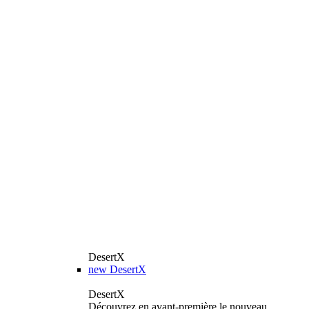
DesertX
new
DesertX
DesertX
Découvrez en avant-première le nouveau