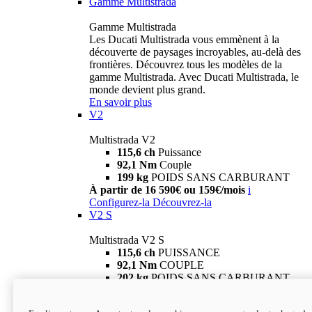
Gamme Multistrada
Gamme Multistrada
Les Ducati Multistrada vous emmènent à la
découverte de paysages incroyables, au-delà des
frontières. Découvrez tous les modèles de la
gamme Multistrada. Avec Ducati Multistrada, le
monde devient plus grand.
En savoir plus
V2
Multistrada V2
115,6 ch
Puissance
92,1 Nm
Couple
199 kg
POIDS SANS CARBURANT
À partir de 16 590€ ou 159€/mois
i
Configurez-la
Découvrez-la
V2 S
Multistrada V2 S
115,6 ch
PUISSANCE
92,1 Nm
COUPLE
202 kg
POIDS SANS CARBURANT
À partir de 19 290€ ou 199€/mois
i
Configurez-la
Découvrez-la