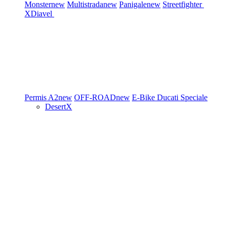
Monster
new
Multistrada
new
Panigale
new
Streetfighter
XDiavel
Permis A2
new
OFF-ROAD
new
E-Bike
Ducati Speciale
DesertX