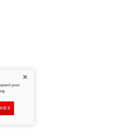
ppareil pour
ing.
KIES