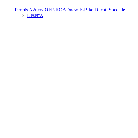
Permis A2
new
OFF-ROAD
new
E-Bike
Ducati Speciale
DesertX