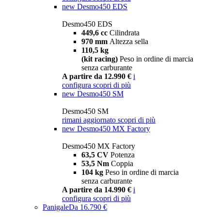
new
Desmo450 EDS
Desmo450 EDS
449,6 cc
Cilindrata
970 mm
Altezza sella
110,5 kg
(kit racing)
Peso in ordine di marcia
senza carburante
A partire da 12.990 €
i
configura
scopri di più
new
Desmo450 SM
Desmo450 SM
rimani aggiornato
scopri di più
new
Desmo450 MX Factory
Desmo450 MX Factory
63,5 CV
Potenza
53,5 Nm
Coppia
104 kg
Peso in ordine di marcia
senza carburante
A partire da 14.990 €
i
configura
scopri di più
Panigale
Da 16.790 €