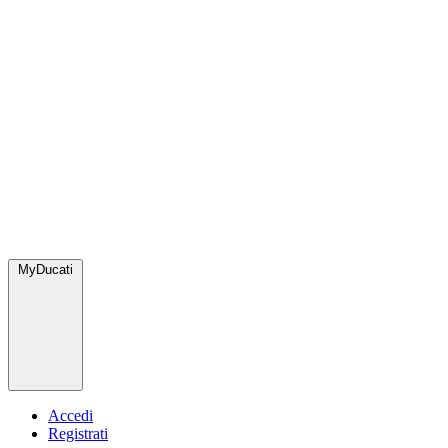
MyDucati
Accedi
Registrati