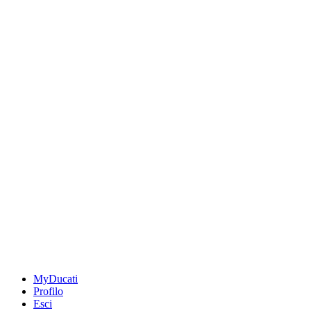
MyDucati
Profilo
Esci