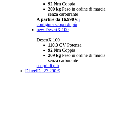
92 Nm
Coppia
209 kg
Peso in ordine di marcia
senza carburante
A partire da 16.990 €
i
configura
scopri di più
new
DesertX 100
DesertX 100
110,3 CV
Potenza
92 Nm
Coppia
209 kg
Peso in ordine di marcia
senza carburante
scopri di più
Diavel
Da 27.290 €