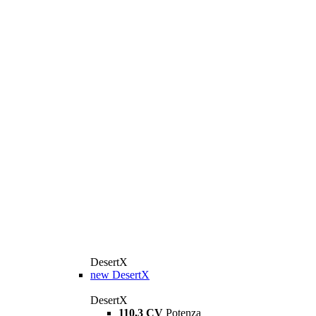
DesertX
new
DesertX
DesertX
110,3 CV
Potenza