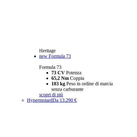
Heritage
new
Formula 73
Formula 73
73 CV
Potenza
65,2 Nm
Coppia
183 kg
Peso in ordine di marcia
senza carburante
scopri di più
Hypermotard
Da 13.290 €