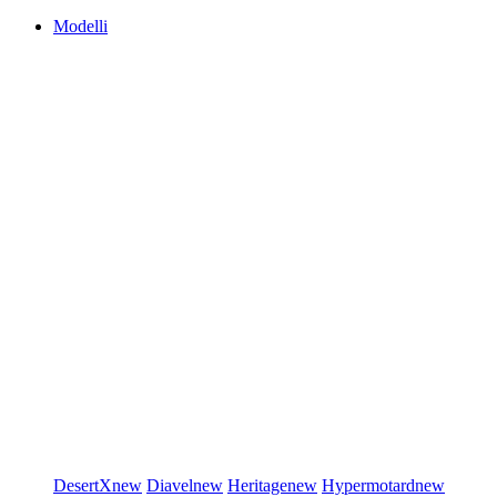
Modelli
DesertX
new
Diavel
new
Heritage
new
Hypermotard
new