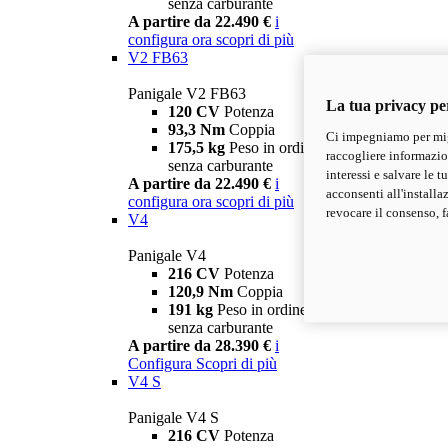
senza carburante
A partire da 22.490 €
i
configura ora
scopri di più
V2 FB63
Panigale V2 FB63
La tua privacy pe
120 CV
Potenza
93,3 Nm
Coppia
Ci impegniamo per migl
175,5 kg
Peso in ordine di marcia
raccogliere informazioni
senza carburante
interessi e salvare le 
A partire da 22.490 €
i
acconsenti all'installa
configura ora
scopri di più
revocare il consenso, f
V4
Panigale V4
216 CV
Potenza
120,9 Nm
Coppia
191 kg
Peso in ordine di marcia
senza carburante
A partire da 28.390 €
i
Configura
Scopri di più
V4 S
Panigale V4 S
216 CV
Potenza