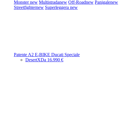
Monster
new
Multistrada
new
Off-Road
new
Panigale
new
Streetfighter
new
Superleggera
new
Patente A2
E-BIKE
Ducati Speciale
DesertX
Da 16.990 €