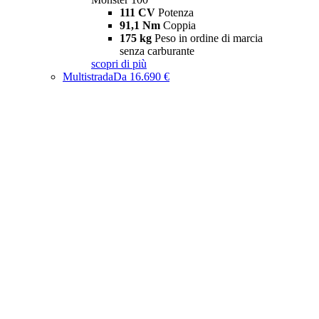
111 CV
Potenza
91,1 Nm
Coppia
175 kg
Peso in ordine di marcia
senza carburante
scopri di più
Multistrada
Da 16.690 €