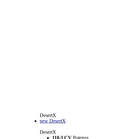
DesertX
new
DesertX
DesertX
110,3 CV
Potenza