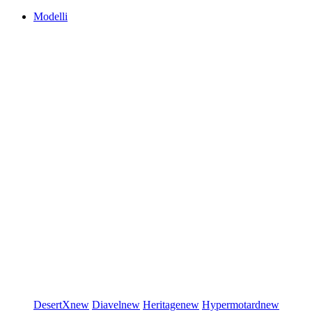
Modelli
DesertX
new
Diavel
new
Heritage
new
Hypermotard
new