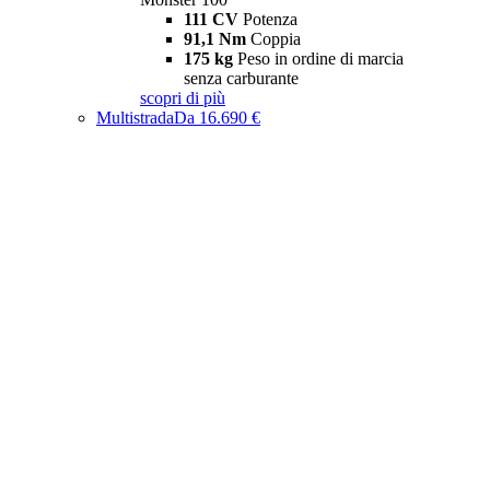
111 CV
Potenza
91,1 Nm
Coppia
175 kg
Peso in ordine di marcia
senza carburante
scopri di più
Multistrada
Da 16.690 €