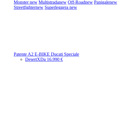
Monster
new
Multistrada
new
Off-Road
new
Panigale
new
Streetfighter
new
Superleggera
new
Patente A2
E-BIKE
Ducati Speciale
DesertX
Da 16.990 €