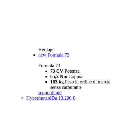
Heritage
new
Formula 73
Formula 73
73 CV
Potenza
65,2 Nm
Coppia
183 kg
Peso in ordine di marcia
senza carburante
scopri di più
Hypermotard
Da 13.290 €