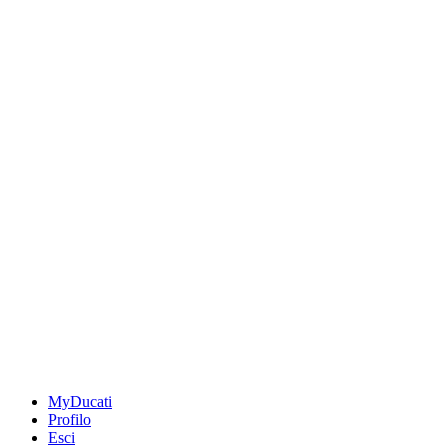
MyDucati
Profilo
Esci