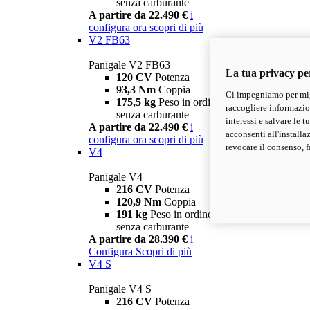
senza carburante
A partire da 22.490 €
i
configura ora
scopri di più
V2 FB63
Panigale V2 FB63
La tua privacy pe
120 CV
Potenza
93,3 Nm
Coppia
Ci impegniamo per migl
175,5 kg
Peso in ordine di marcia
raccogliere informazioni
senza carburante
interessi e salvare le 
A partire da 22.490 €
i
acconsenti all'installa
configura ora
scopri di più
revocare il consenso, f
V4
Panigale V4
216 CV
Potenza
120,9 Nm
Coppia
191 kg
Peso in ordine di marcia
senza carburante
A partire da 28.390 €
i
Configura
Scopri di più
V4 S
Panigale V4 S
216 CV
Potenza