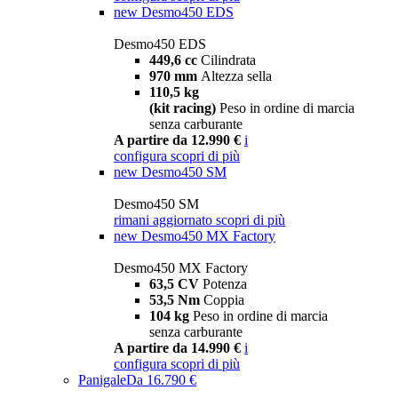
new
Desmo450 EDS
Desmo450 EDS
449,6 cc
Cilindrata
970 mm
Altezza sella
110,5 kg
(kit racing)
Peso in ordine di marcia
senza carburante
A partire da 12.990 €
i
configura
scopri di più
new
Desmo450 SM
Desmo450 SM
rimani aggiornato
scopri di più
new
Desmo450 MX Factory
Desmo450 MX Factory
63,5 CV
Potenza
53,5 Nm
Coppia
104 kg
Peso in ordine di marcia
senza carburante
A partire da 14.990 €
i
configura
scopri di più
Panigale
Da 16.790 €