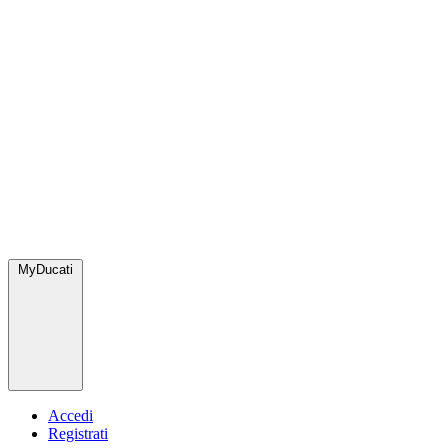
MyDucati
Accedi
Registrati