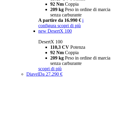
92 Nm
Coppia
209 kg
Peso in ordine di marcia
senza carburante
A partire da 16.990 €
i
configura
scopri di più
new
DesertX 100
DesertX 100
110,3 CV
Potenza
92 Nm
Coppia
209 kg
Peso in ordine di marcia
senza carburante
scopri di più
Diavel
Da 27.290 €