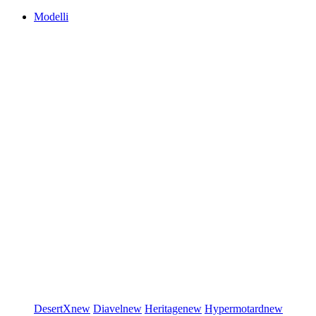
Modelli
DesertX
new
Diavel
new
Heritage
new
Hypermotard
new