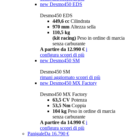
new
Desmo450 EDS
Desmo450 EDS
449,6 cc
Cilindrata
970 mm
Altezza sella
110,5 kg
(kit racing)
Peso in ordine di marcia
senza carburante
A partire da 12.990 €
i
configura
scopri di più
new
Desmo450 SM
Desmo450 SM
rimani aggiornato
scopri di più
new
Desmo450 MX Factory
Desmo450 MX Factory
63,5 CV
Potenza
53,5 Nm
Coppia
104 kg
Peso in ordine di marcia
senza carburante
A partire da 14.990 €
i
configura
scopri di più
Panigale
Da 16.790 €