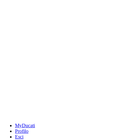
MyDucati
Profilo
Esci