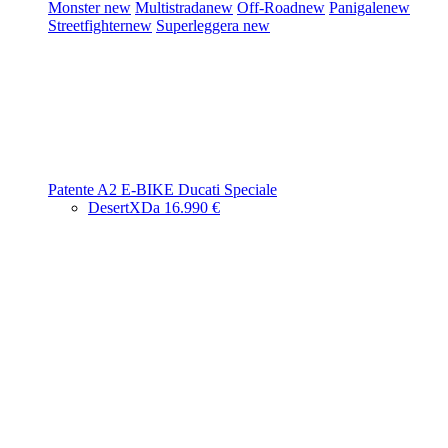
Monster
new
Multistrada
new
Off-Road
new
Panigale
new
Streetfighter
new
Superleggera
new
Patente A2
E-BIKE
Ducati Speciale
DesertX
Da 16.990 €