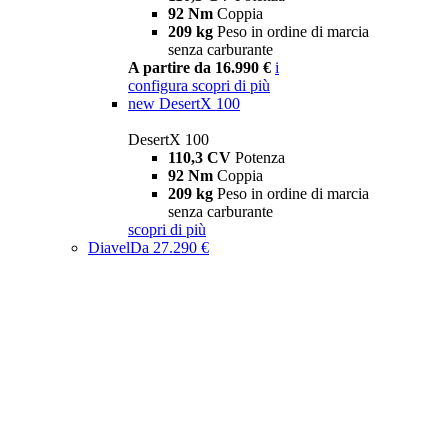
92 Nm
Coppia
209 kg
Peso in ordine di marcia
senza carburante
A partire da 16.990 €
i
configura
scopri di più
new
DesertX 100
DesertX 100
110,3 CV
Potenza
92 Nm
Coppia
209 kg
Peso in ordine di marcia
senza carburante
scopri di più
Diavel
Da 27.290 €