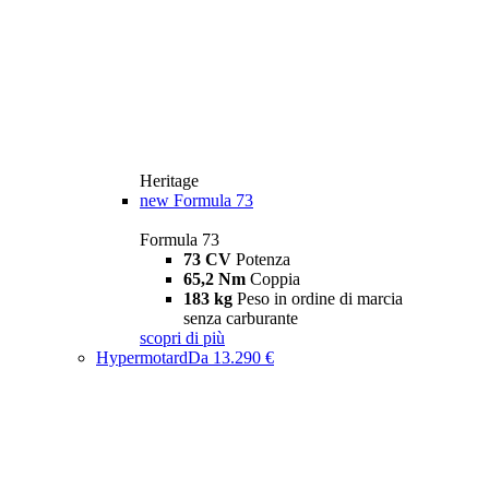
Heritage
new
Formula 73
Formula 73
73 CV
Potenza
65,2 Nm
Coppia
183 kg
Peso in ordine di marcia
senza carburante
scopri di più
Hypermotard
Da 13.290 €