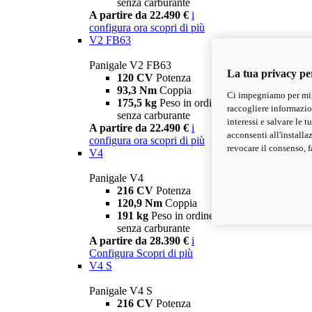
senza carburante
A partire da 22.490 €
i
configura ora
scopri di più
V2 FB63
Panigale V2 FB63
La tua privacy pe
120 CV
Potenza
93,3 Nm
Coppia
Ci impegniamo per migl
175,5 kg
Peso in ordine di marcia
raccogliere informazioni
senza carburante
interessi e salvare le 
A partire da 22.490 €
i
acconsenti all'installa
configura ora
scopri di più
revocare il consenso, f
V4
Panigale V4
216 CV
Potenza
120,9 Nm
Coppia
191 kg
Peso in ordine di marcia
senza carburante
A partire da 28.390 €
i
Configura
Scopri di più
V4 S
Panigale V4 S
216 CV
Potenza