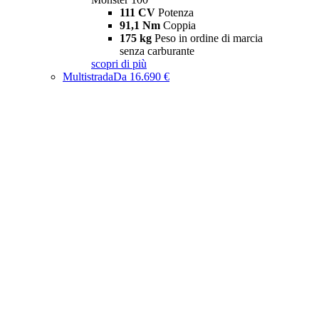
111 CV
Potenza
91,1 Nm
Coppia
175 kg
Peso in ordine di marcia
senza carburante
scopri di più
Multistrada
Da 16.690 €