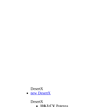
DesertX
new
DesertX
DesertX
110,3 CV
Potenza