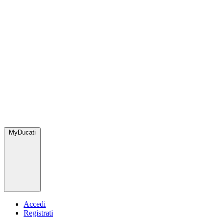
MyDucati
Accedi
Registrati