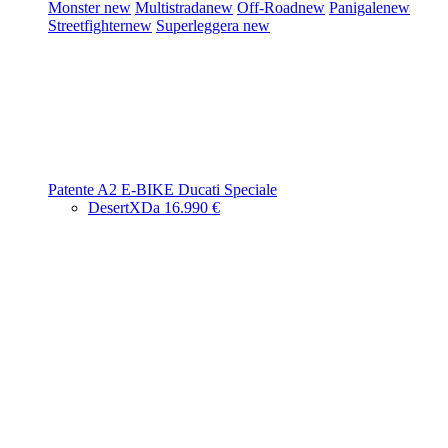
Monster
new
Multistrada
new
Off-Road
new
Panigale
new
Streetfighter
new
Superleggera
new
Patente A2
E-BIKE
Ducati Speciale
DesertX
Da 16.990 €