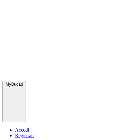
MyDucati
Accedi
Registrati