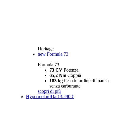
Heritage
new
Formula 73
Formula 73
73 CV
Potenza
65,2 Nm
Coppia
183 kg
Peso in ordine di marcia
senza carburante
scopri di più
Hypermotard
Da 13.290 €