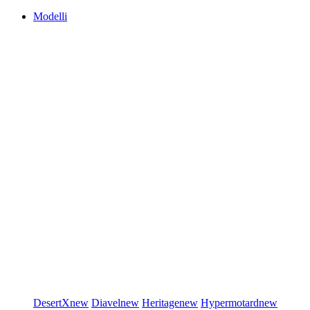
Modelli
DesertX
new
Diavel
new
Heritage
new
Hypermotard
new