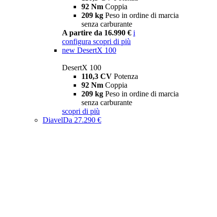
92 Nm
Coppia
209 kg
Peso in ordine di marcia
senza carburante
A partire da 16.990 €
i
configura
scopri di più
new
DesertX 100
DesertX 100
110,3 CV
Potenza
92 Nm
Coppia
209 kg
Peso in ordine di marcia
senza carburante
scopri di più
Diavel
Da 27.290 €