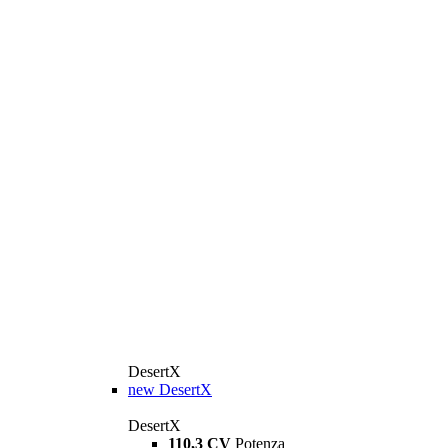
DesertX
new
DesertX
DesertX
110,3 CV
Potenza