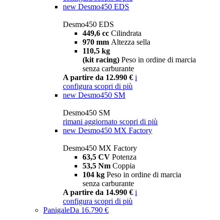
new
Desmo450 EDS
Desmo450 EDS
449,6 cc
Cilindrata
970 mm
Altezza sella
110,5 kg
(kit racing)
Peso in ordine di marcia
senza carburante
A partire da 12.990 €
i
configura
scopri di più
new
Desmo450 SM
Desmo450 SM
rimani aggiornato
scopri di più
new
Desmo450 MX Factory
Desmo450 MX Factory
63,5 CV
Potenza
53,5 Nm
Coppia
104 kg
Peso in ordine di marcia
senza carburante
A partire da 14.990 €
i
configura
scopri di più
Panigale
Da 16.790 €