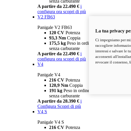
senza carburante
A partire da 22.490 €
i
configura ora
scopri di più
V2 FB63
Panigale V2 FB63
La tua privacy pe
120 CV
Potenza
93,3 Nm
Coppia
Ci impegniamo per migl
175,5 kg
Peso in ordine di marcia
raccogliere informazioni
senza carburante
interessi e salvare le 
A partire da 22.490 €
i
acconsenti all'installa
configura ora
scopri di più
revocare il consenso, f
V4
Panigale V4
216 CV
Potenza
120,9 Nm
Coppia
191 kg
Peso in ordine di marcia
senza carburante
A partire da 28.390 €
i
Configura
Scopri di più
V4 S
Panigale V4 S
216 CV
Potenza