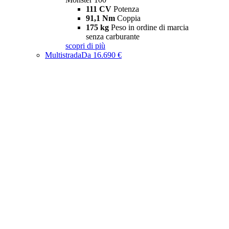
111 CV
Potenza
91,1 Nm
Coppia
175 kg
Peso in ordine di marcia
senza carburante
scopri di più
Multistrada
Da 16.690 €