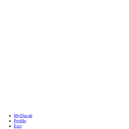
MyDucati
Profilo
Esci