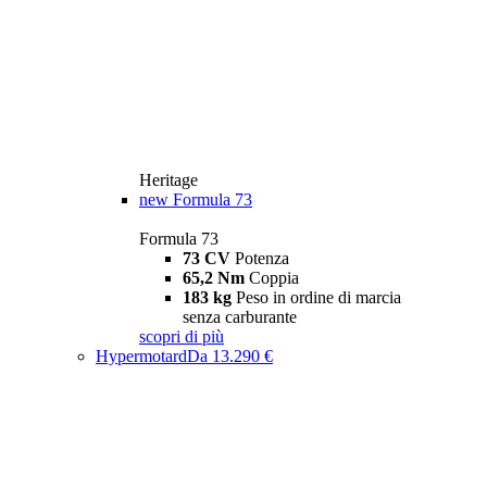
Heritage
new
Formula 73
Formula 73
73 CV
Potenza
65,2 Nm
Coppia
183 kg
Peso in ordine di marcia
senza carburante
scopri di più
Hypermotard
Da 13.290 €