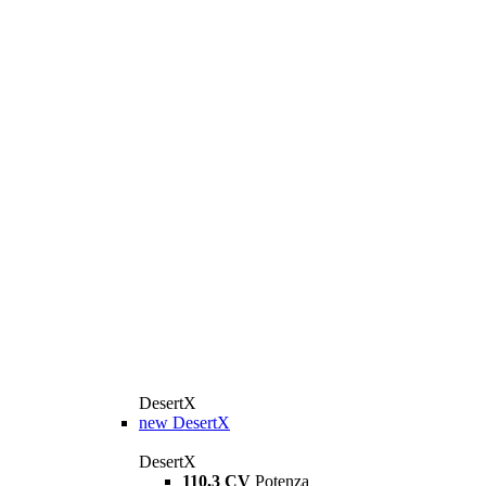
DesertX
new
DesertX
DesertX
110,3 CV
Potenza