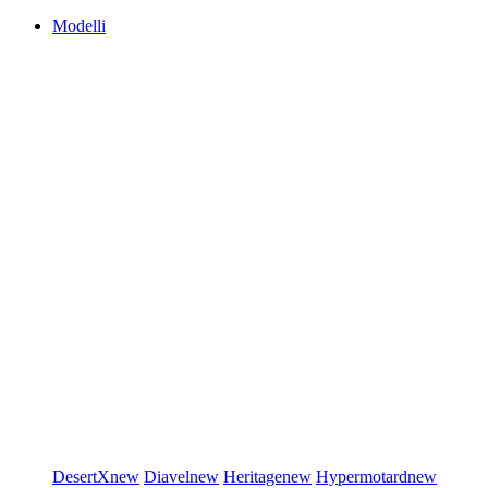
Modelli
DesertX
new
Diavel
new
Heritage
new
Hypermotard
new