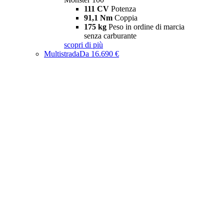
111 CV
Potenza
91,1 Nm
Coppia
175 kg
Peso in ordine di marcia
senza carburante
scopri di più
Multistrada
Da 16.690 €