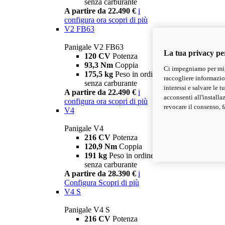
senza carburante
A partire da 22.490 €
i
configura ora
scopri di più
V2 FB63
Panigale V2 FB63
La tua privacy pe
120 CV
Potenza
93,3 Nm
Coppia
Ci impegniamo per migl
175,5 kg
Peso in ordine di marcia
raccogliere informazioni
senza carburante
interessi e salvare le 
A partire da 22.490 €
i
acconsenti all'installa
configura ora
scopri di più
revocare il consenso, f
V4
Panigale V4
216 CV
Potenza
120,9 Nm
Coppia
191 kg
Peso in ordine di marcia
senza carburante
A partire da 28.390 €
i
Configura
Scopri di più
V4 S
Panigale V4 S
216 CV
Potenza