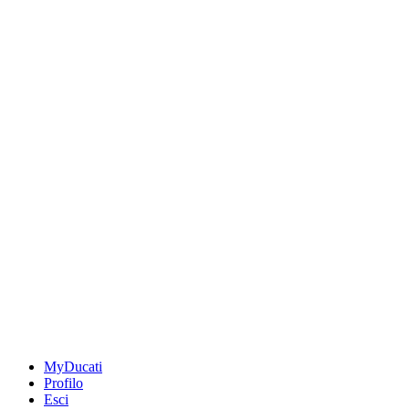
MyDucati
Profilo
Esci