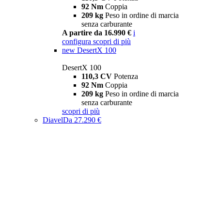
92 Nm
Coppia
209 kg
Peso in ordine di marcia
senza carburante
A partire da 16.990 €
i
configura
scopri di più
new
DesertX 100
DesertX 100
110,3 CV
Potenza
92 Nm
Coppia
209 kg
Peso in ordine di marcia
senza carburante
scopri di più
Diavel
Da 27.290 €