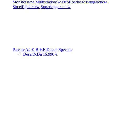
Monster
new
Multistrada
new
Off-Road
new
Panigale
new
Streetfighter
new
Superleggera
new
Patente A2
E-BIKE
Ducati Speciale
DesertX
Da 16.990 €