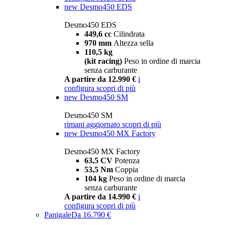
new
Desmo450 EDS
Desmo450 EDS
449,6 cc
Cilindrata
970 mm
Altezza sella
110,5 kg
(kit racing)
Peso in ordine di marcia
senza carburante
A partire da 12.990 €
i
configura
scopri di più
new
Desmo450 SM
Desmo450 SM
rimani aggiornato
scopri di più
new
Desmo450 MX Factory
Desmo450 MX Factory
63,5 CV
Potenza
53,5 Nm
Coppia
104 kg
Peso in ordine di marcia
senza carburante
A partire da 14.990 €
i
configura
scopri di più
Panigale
Da 16.790 €