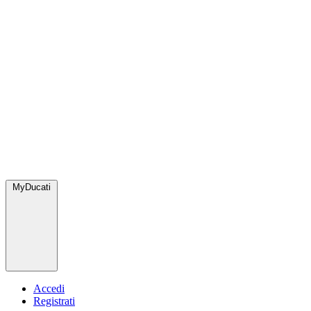
MyDucati
Accedi
Registrati