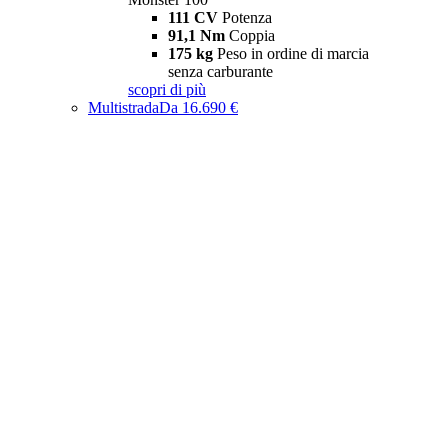
111 CV
Potenza
91,1 Nm
Coppia
175 kg
Peso in ordine di marcia
senza carburante
scopri di più
Multistrada
Da 16.690 €