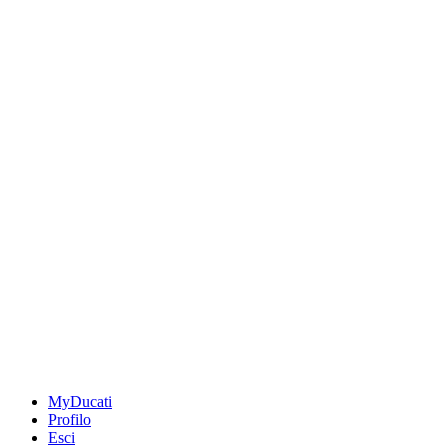
MyDucati
Profilo
Esci