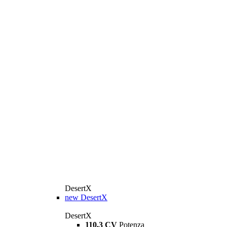
DesertX
new
DesertX
DesertX
110,3 CV
Potenza