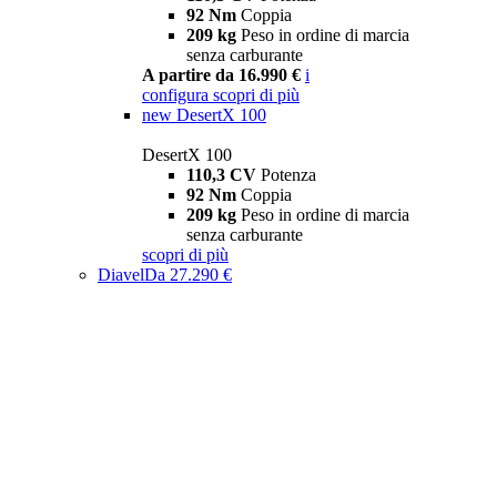
92 Nm
Coppia
209 kg
Peso in ordine di marcia
senza carburante
A partire da 16.990 €
i
configura
scopri di più
new
DesertX 100
DesertX 100
110,3 CV
Potenza
92 Nm
Coppia
209 kg
Peso in ordine di marcia
senza carburante
scopri di più
Diavel
Da 27.290 €