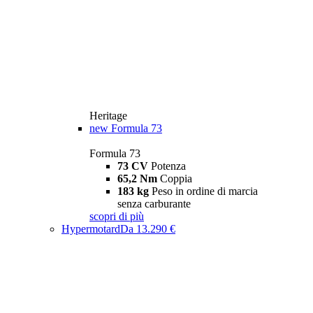
Heritage
new
Formula 73
Formula 73
73 CV
Potenza
65,2 Nm
Coppia
183 kg
Peso in ordine di marcia
senza carburante
scopri di più
Hypermotard
Da 13.290 €