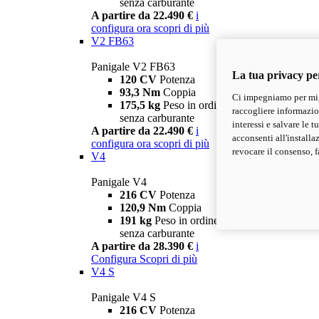
senza carburante
A partire da 22.490 €
i
configura ora
scopri di più
V2 FB63
Panigale V2 FB63
La tua privacy pe
120 CV
Potenza
93,3 Nm
Coppia
Ci impegniamo per migl
175,5 kg
Peso in ordine di marcia
raccogliere informazioni
senza carburante
interessi e salvare le 
A partire da 22.490 €
i
acconsenti all'installa
configura ora
scopri di più
revocare il consenso, f
V4
Panigale V4
216 CV
Potenza
120,9 Nm
Coppia
191 kg
Peso in ordine di marcia
senza carburante
A partire da 28.390 €
i
Configura
Scopri di più
V4 S
Panigale V4 S
216 CV
Potenza