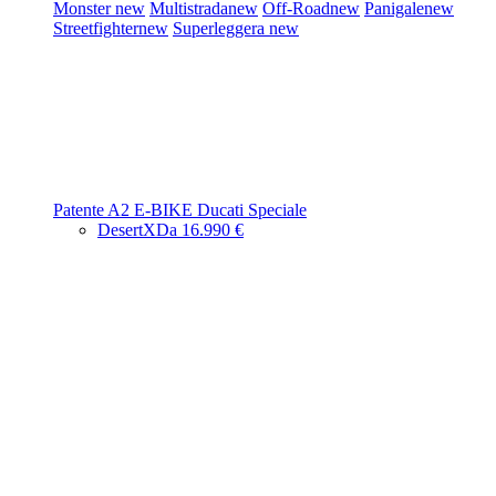
Monster
new
Multistrada
new
Off-Road
new
Panigale
new
Streetfighter
new
Superleggera
new
Patente A2
E-BIKE
Ducati Speciale
DesertX
Da 16.990 €