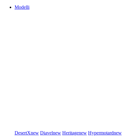
Modelli
DesertX
new
Diavel
new
Heritage
new
Hypermotard
new