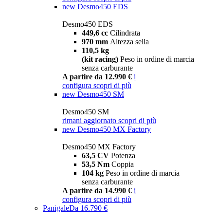
new
Desmo450 EDS
Desmo450 EDS
449,6 cc
Cilindrata
970 mm
Altezza sella
110,5 kg
(kit racing)
Peso in ordine di marcia
senza carburante
A partire da 12.990 €
i
configura
scopri di più
new
Desmo450 SM
Desmo450 SM
rimani aggiornato
scopri di più
new
Desmo450 MX Factory
Desmo450 MX Factory
63,5 CV
Potenza
53,5 Nm
Coppia
104 kg
Peso in ordine di marcia
senza carburante
A partire da 14.990 €
i
configura
scopri di più
Panigale
Da 16.790 €