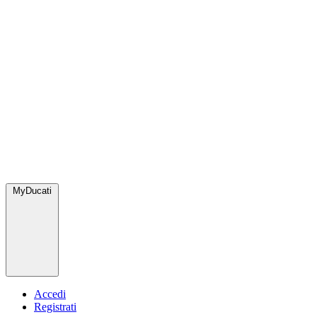
MyDucati
Accedi
Registrati