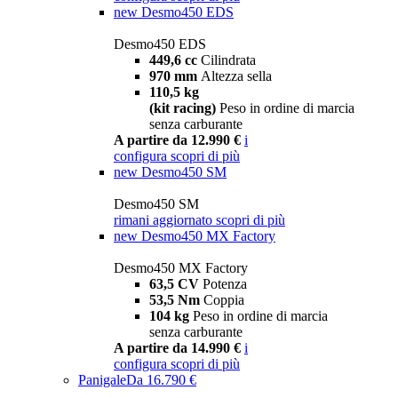
new
Desmo450 EDS
Desmo450 EDS
449,6 cc
Cilindrata
970 mm
Altezza sella
110,5 kg
(kit racing)
Peso in ordine di marcia
senza carburante
A partire da 12.990 €
i
configura
scopri di più
new
Desmo450 SM
Desmo450 SM
rimani aggiornato
scopri di più
new
Desmo450 MX Factory
Desmo450 MX Factory
63,5 CV
Potenza
53,5 Nm
Coppia
104 kg
Peso in ordine di marcia
senza carburante
A partire da 14.990 €
i
configura
scopri di più
Panigale
Da 16.790 €