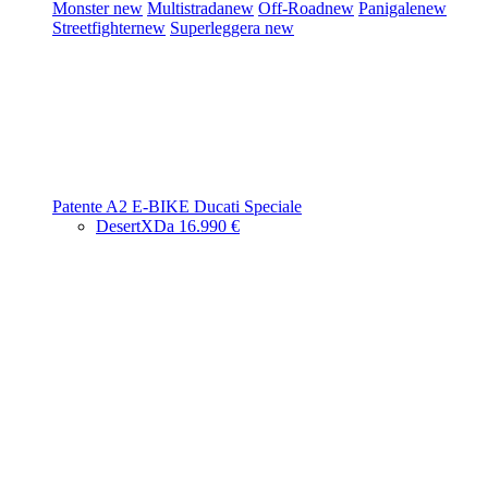
Monster
new
Multistrada
new
Off-Road
new
Panigale
new
Streetfighter
new
Superleggera
new
Patente A2
E-BIKE
Ducati Speciale
DesertX
Da 16.990 €