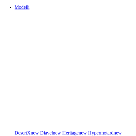
Modelli
DesertX
new
Diavel
new
Heritage
new
Hypermotard
new