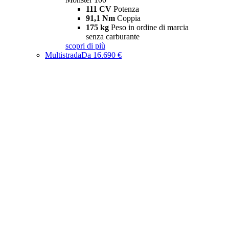
111 CV
Potenza
91,1 Nm
Coppia
175 kg
Peso in ordine di marcia
senza carburante
scopri di più
Multistrada
Da 16.690 €