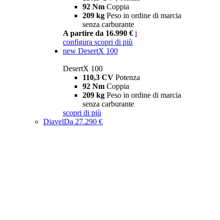
92 Nm
Coppia
209 kg
Peso in ordine di marcia
senza carburante
A partire da 16.990 €
i
configura
scopri di più
new
DesertX 100
DesertX 100
110,3 CV
Potenza
92 Nm
Coppia
209 kg
Peso in ordine di marcia
senza carburante
scopri di più
Diavel
Da 27.290 €