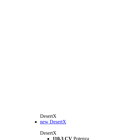
DesertX
new
DesertX
DesertX
110,3 CV
Potenza