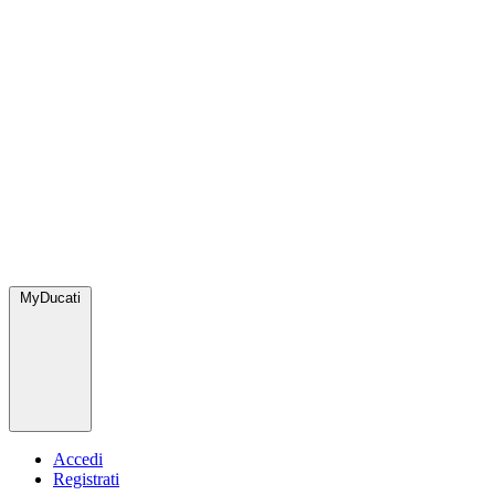
MyDucati
Accedi
Registrati