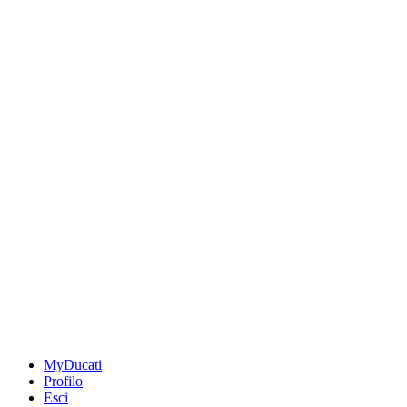
MyDucati
Profilo
Esci