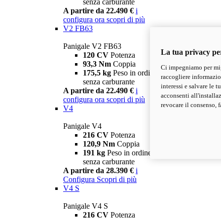
senza carburante
A partire da 22.490 €
i
configura ora
scopri di più
V2 FB63
Panigale V2 FB63
La tua privacy pe
120 CV
Potenza
93,3 Nm
Coppia
Ci impegniamo per migl
175,5 kg
Peso in ordine di marcia
raccogliere informazioni
senza carburante
interessi e salvare le 
A partire da 22.490 €
i
acconsenti all'installa
configura ora
scopri di più
revocare il consenso, f
V4
Panigale V4
216 CV
Potenza
120,9 Nm
Coppia
191 kg
Peso in ordine di marcia
senza carburante
A partire da 28.390 €
i
Configura
Scopri di più
V4 S
Panigale V4 S
216 CV
Potenza