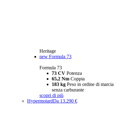
Heritage
new
Formula 73
Formula 73
73 CV
Potenza
65,2 Nm
Coppia
183 kg
Peso in ordine di marcia
senza carburante
scopri di più
Hypermotard
Da 13.290 €