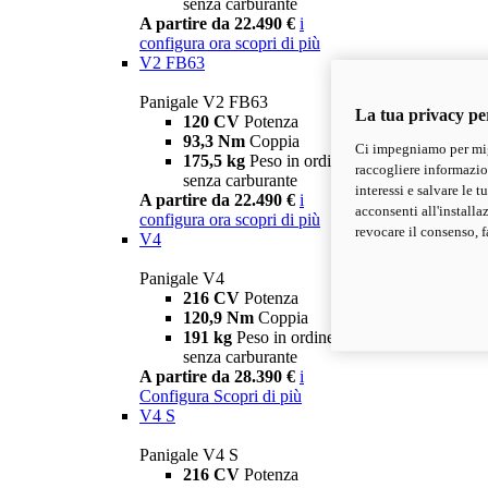
senza carburante
A partire da 22.490 €
i
configura ora
scopri di più
V2 FB63
Panigale V2 FB63
La tua privacy pe
120 CV
Potenza
93,3 Nm
Coppia
Ci impegniamo per migl
175,5 kg
Peso in ordine di marcia
raccogliere informazioni
senza carburante
interessi e salvare le 
A partire da 22.490 €
i
acconsenti all'installa
configura ora
scopri di più
revocare il consenso, f
V4
Panigale V4
216 CV
Potenza
120,9 Nm
Coppia
191 kg
Peso in ordine di marcia
senza carburante
A partire da 28.390 €
i
Configura
Scopri di più
V4 S
Panigale V4 S
216 CV
Potenza