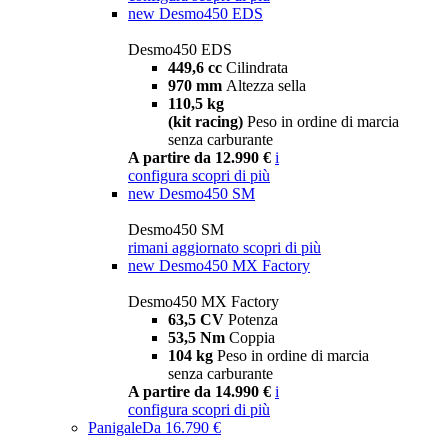
new
Desmo450 EDS
Desmo450 EDS
449,6 cc
Cilindrata
970 mm
Altezza sella
110,5 kg
(kit racing)
Peso in ordine di marcia
senza carburante
A partire da 12.990 €
i
configura
scopri di più
new
Desmo450 SM
Desmo450 SM
rimani aggiornato
scopri di più
new
Desmo450 MX Factory
Desmo450 MX Factory
63,5 CV
Potenza
53,5 Nm
Coppia
104 kg
Peso in ordine di marcia
senza carburante
A partire da 14.990 €
i
configura
scopri di più
Panigale
Da 16.790 €