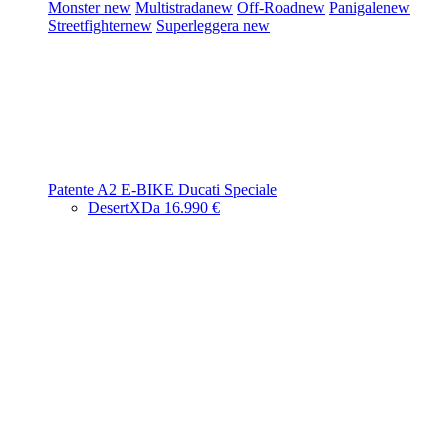
Monster
new
Multistrada
new
Off-Road
new
Panigale
new
Streetfighter
new
Superleggera
new
Patente A2
E-BIKE
Ducati Speciale
DesertX
Da 16.990 €