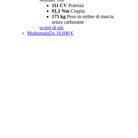
111 CV
Potenza
91,1 Nm
Coppia
175 kg
Peso in ordine di marcia
senza carburante
scopri di più
Multistrada
Da 16.690 €