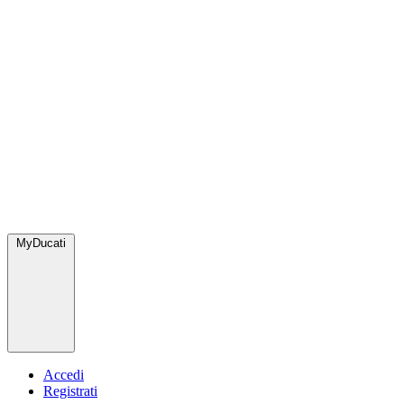
MyDucati
Accedi
Registrati