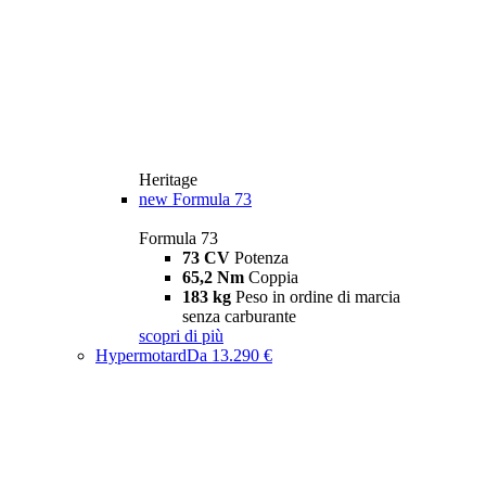
Heritage
new
Formula 73
Formula 73
73 CV
Potenza
65,2 Nm
Coppia
183 kg
Peso in ordine di marcia
senza carburante
scopri di più
Hypermotard
Da 13.290 €