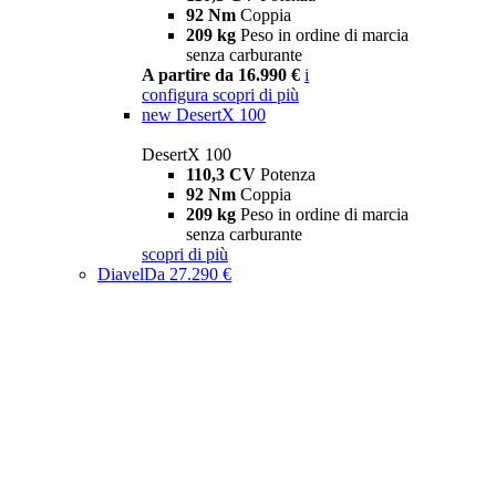
92 Nm
Coppia
209 kg
Peso in ordine di marcia
senza carburante
A partire da 16.990 €
i
configura
scopri di più
new
DesertX 100
DesertX 100
110,3 CV
Potenza
92 Nm
Coppia
209 kg
Peso in ordine di marcia
senza carburante
scopri di più
Diavel
Da 27.290 €