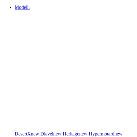
Modelli
DesertX
new
Diavel
new
Heritage
new
Hypermotard
new