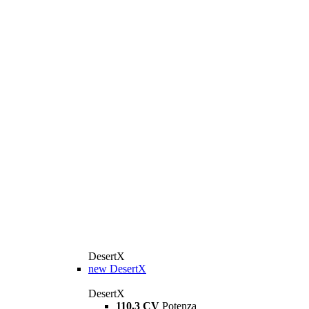
DesertX
new
DesertX
DesertX
110,3 CV
Potenza