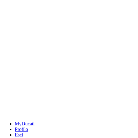
MyDucati
Profilo
Esci