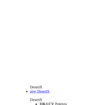
DesertX
new
DesertX
DesertX
110,3 CV
Potenza