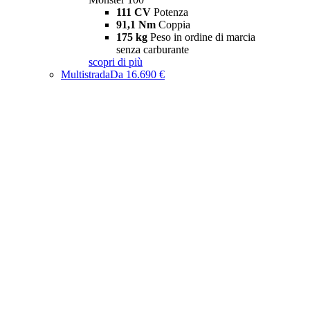
111 CV
Potenza
91,1 Nm
Coppia
175 kg
Peso in ordine di marcia
senza carburante
scopri di più
Multistrada
Da 16.690 €