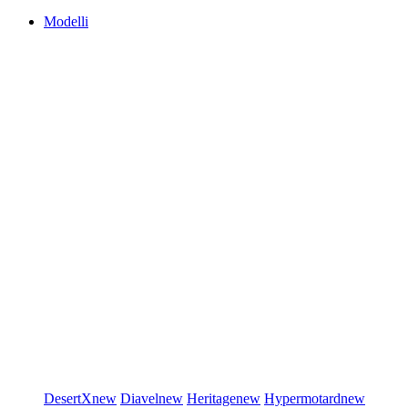
Modelli
DesertX
new
Diavel
new
Heritage
new
Hypermotard
new