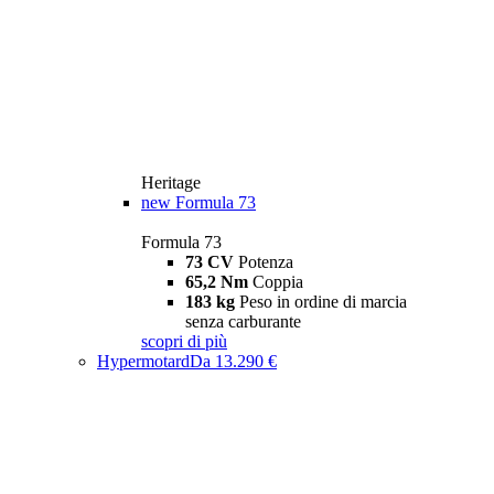
Heritage
new
Formula 73
Formula 73
73 CV
Potenza
65,2 Nm
Coppia
183 kg
Peso in ordine di marcia
senza carburante
scopri di più
Hypermotard
Da 13.290 €