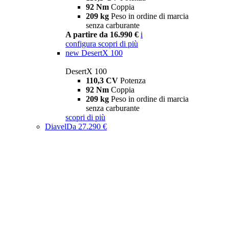
92 Nm
Coppia
209 kg
Peso in ordine di marcia
senza carburante
A partire da 16.990 €
i
configura
scopri di più
new
DesertX 100
DesertX 100
110,3 CV
Potenza
92 Nm
Coppia
209 kg
Peso in ordine di marcia
senza carburante
scopri di più
Diavel
Da 27.290 €