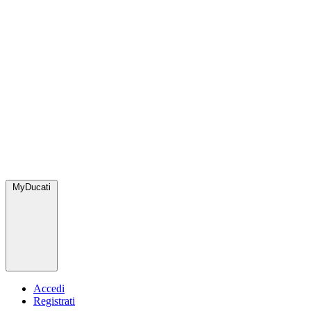
MyDucati
Accedi
Registrati