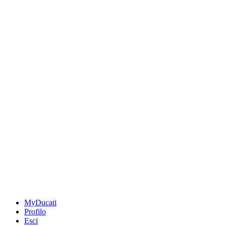
MyDucati
Profilo
Esci