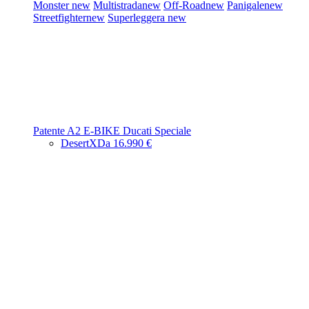
Monster
new
Multistrada
new
Off-Road
new
Panigale
new
Streetfighter
new
Superleggera
new
Patente A2
E-BIKE
Ducati Speciale
DesertX
Da 16.990 €