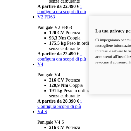
senza carburante
A partire da 22.490 €
i
configura ora
scopri di più
V2 FB63
Panigale V2 FB63
La tua privacy pe
120 CV
Potenza
93,3 Nm
Coppia
Ci impegniamo per migl
175,5 kg
Peso in ordine di marcia
raccogliere informazioni
senza carburante
interessi e salvare le 
A partire da 22.490 €
i
acconsenti all'installa
configura ora
scopri di più
revocare il consenso, f
V4
Panigale V4
216 CV
Potenza
120,9 Nm
Coppia
191 kg
Peso in ordine di marcia
senza carburante
A partire da 28.390 €
i
Configura
Scopri di più
V4 S
Panigale V4 S
216 CV
Potenza