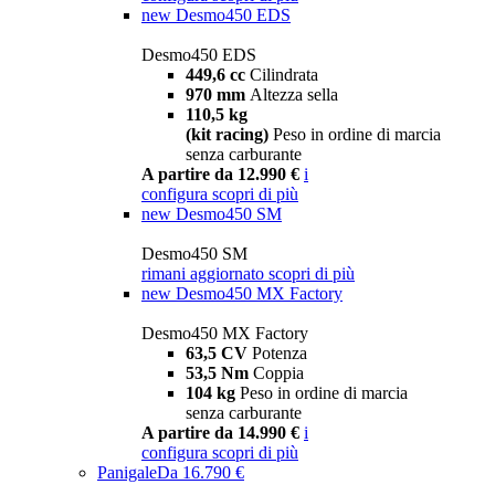
new
Desmo450 EDS
Desmo450 EDS
449,6 cc
Cilindrata
970 mm
Altezza sella
110,5 kg
(kit racing)
Peso in ordine di marcia
senza carburante
A partire da 12.990 €
i
configura
scopri di più
new
Desmo450 SM
Desmo450 SM
rimani aggiornato
scopri di più
new
Desmo450 MX Factory
Desmo450 MX Factory
63,5 CV
Potenza
53,5 Nm
Coppia
104 kg
Peso in ordine di marcia
senza carburante
A partire da 14.990 €
i
configura
scopri di più
Panigale
Da 16.790 €