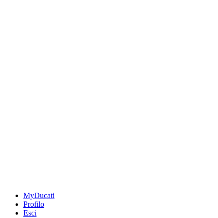
MyDucati
Profilo
Esci