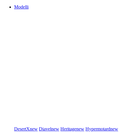
Modelli
DesertX
new
Diavel
new
Heritage
new
Hypermotard
new