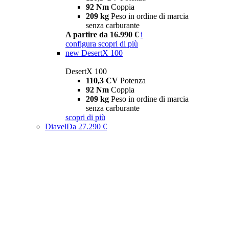
92 Nm
Coppia
209 kg
Peso in ordine di marcia
senza carburante
A partire da 16.990 €
i
configura
scopri di più
new
DesertX 100
DesertX 100
110,3 CV
Potenza
92 Nm
Coppia
209 kg
Peso in ordine di marcia
senza carburante
scopri di più
Diavel
Da 27.290 €