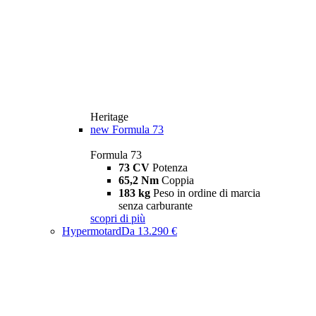
Heritage
new
Formula 73
Formula 73
73 CV
Potenza
65,2 Nm
Coppia
183 kg
Peso in ordine di marcia
senza carburante
scopri di più
Hypermotard
Da 13.290 €