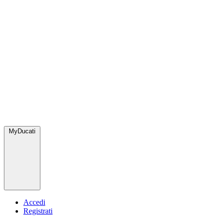
MyDucati
Accedi
Registrati