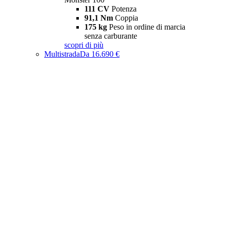
111 CV
Potenza
91,1 Nm
Coppia
175 kg
Peso in ordine di marcia
senza carburante
scopri di più
Multistrada
Da 16.690 €