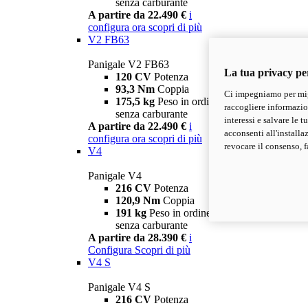
senza carburante
A partire da 22.490 €
i
configura ora
scopri di più
V2 FB63
Panigale V2 FB63
La tua privacy pe
120 CV
Potenza
93,3 Nm
Coppia
Ci impegniamo per migl
175,5 kg
Peso in ordine di marcia
raccogliere informazioni
senza carburante
interessi e salvare le 
A partire da 22.490 €
i
acconsenti all'installa
configura ora
scopri di più
revocare il consenso, f
V4
Panigale V4
216 CV
Potenza
120,9 Nm
Coppia
191 kg
Peso in ordine di marcia
senza carburante
A partire da 28.390 €
i
Configura
Scopri di più
V4 S
Panigale V4 S
216 CV
Potenza