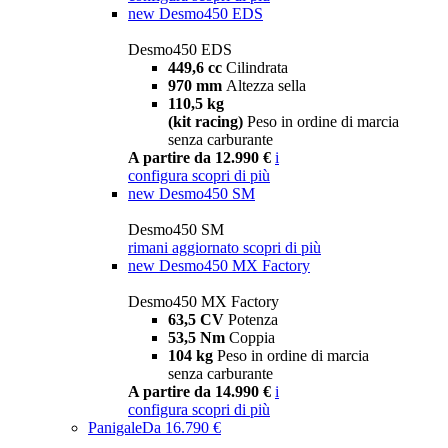
new
Desmo450 EDS
Desmo450 EDS
449,6 cc
Cilindrata
970 mm
Altezza sella
110,5 kg
(kit racing)
Peso in ordine di marcia
senza carburante
A partire da 12.990 €
i
configura
scopri di più
new
Desmo450 SM
Desmo450 SM
rimani aggiornato
scopri di più
new
Desmo450 MX Factory
Desmo450 MX Factory
63,5 CV
Potenza
53,5 Nm
Coppia
104 kg
Peso in ordine di marcia
senza carburante
A partire da 14.990 €
i
configura
scopri di più
Panigale
Da 16.790 €