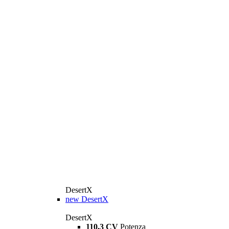
DesertX
new
DesertX
DesertX
110,3 CV
Potenza