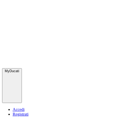
MyDucati
Accedi
Registrati