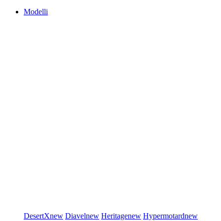
Modelli
DesertX
new
Diavel
new
Heritage
new
Hypermotard
new