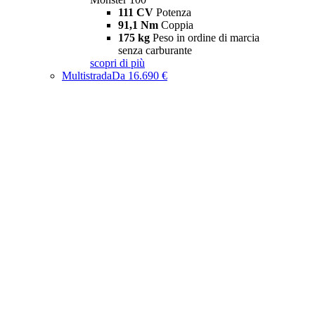
111 CV
Potenza
91,1 Nm
Coppia
175 kg
Peso in ordine di marcia
senza carburante
scopri di più
Multistrada
Da 16.690 €