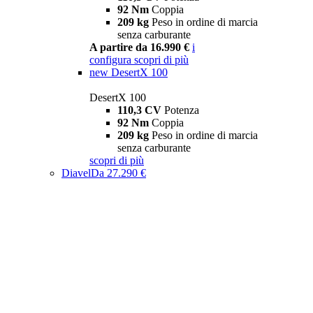
92 Nm
Coppia
209 kg
Peso in ordine di marcia
senza carburante
A partire da 16.990 €
i
configura
scopri di più
new
DesertX 100
DesertX 100
110,3 CV
Potenza
92 Nm
Coppia
209 kg
Peso in ordine di marcia
senza carburante
scopri di più
Diavel
Da 27.290 €