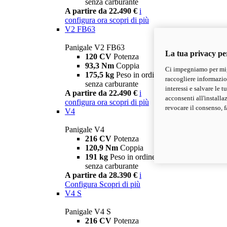
senza carburante
A partire da 22.490 €
i
configura ora
scopri di più
V2 FB63
Panigale V2 FB63
La tua privacy pe
120 CV
Potenza
93,3 Nm
Coppia
Ci impegniamo per migl
175,5 kg
Peso in ordine di marcia
raccogliere informazioni
senza carburante
interessi e salvare le 
A partire da 22.490 €
i
acconsenti all'installa
configura ora
scopri di più
revocare il consenso, f
V4
Panigale V4
216 CV
Potenza
120,9 Nm
Coppia
191 kg
Peso in ordine di marcia
senza carburante
A partire da 28.390 €
i
Configura
Scopri di più
V4 S
Panigale V4 S
216 CV
Potenza