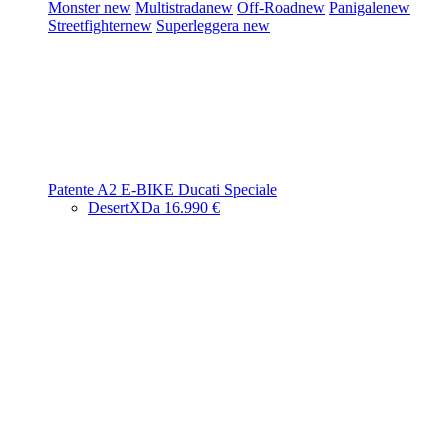
Monster
new
Multistrada
new
Off-Road
new
Panigale
new
Streetfighter
new
Superleggera
new
Patente A2
E-BIKE
Ducati Speciale
DesertX
Da 16.990 €