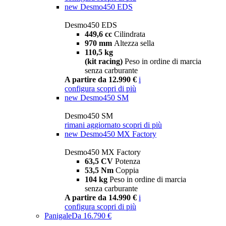
new
Desmo450 EDS
Desmo450 EDS
449,6 cc
Cilindrata
970 mm
Altezza sella
110,5 kg
(kit racing)
Peso in ordine di marcia
senza carburante
A partire da 12.990 €
i
configura
scopri di più
new
Desmo450 SM
Desmo450 SM
rimani aggiornato
scopri di più
new
Desmo450 MX Factory
Desmo450 MX Factory
63,5 CV
Potenza
53,5 Nm
Coppia
104 kg
Peso in ordine di marcia
senza carburante
A partire da 14.990 €
i
configura
scopri di più
Panigale
Da 16.790 €