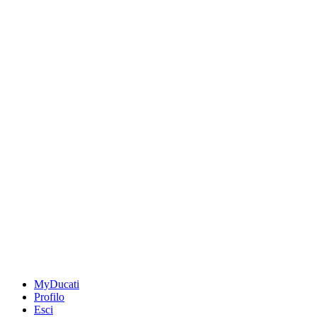
MyDucati
Profilo
Esci