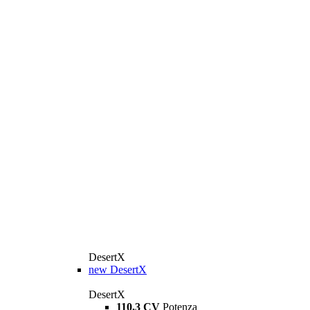
DesertX
new
DesertX
DesertX
110,3 CV
Potenza