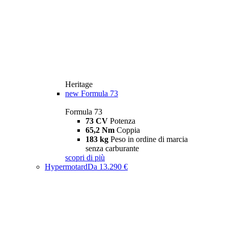
Heritage
new
Formula 73
Formula 73
73 CV
Potenza
65,2 Nm
Coppia
183 kg
Peso in ordine di marcia
senza carburante
scopri di più
Hypermotard
Da 13.290 €